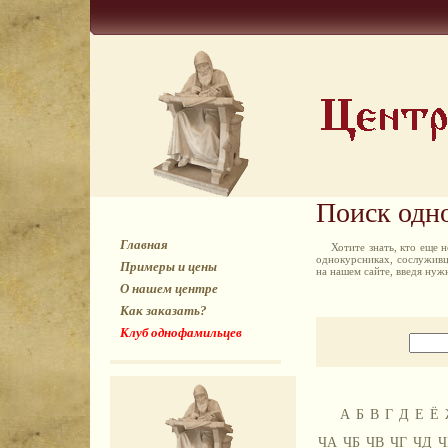
Поиск одн
Главная
Хотите знать, кто еще
однокурсниках, сослуживц
Примеры и цены
на нашем сайте, введя ну
О нашем центре
Как заказать?
Клуб однофамильцев
А
Б
В
Г
Д
Е
Ё
ЧА
ЧБ
ЧВ
ЧГ
ЧД
Ч