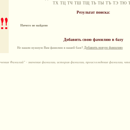
ТХ
ТЦ
ТЧ
ТШ
ТЩ
ТЬ
ТЫ
ТЪ
ТЭ
ТЮ
Результат поиска:
Ничего не найдено
Добавить свою фамилию в базу
Добавить новую фамилию
Не нашли нужную Вам фамилию в нашей базе?
ения Фамилий" - значение фамилии, история фамилии, происхождение фамилии, чт