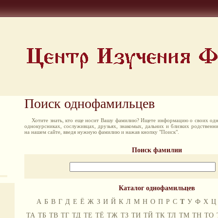
Поиск однофамильцев
Хотите знать, кто еще носит Вашу фамилию? Ищете информацию о своих одн
однокурсниках, сослуживцах, друзьях, знакомых, дальних и близких родственн
на нашем сайте, введя нужную фамилию и нажав кнопку "Поиск".
Поиск фамилии
Каталог однофамильцев
А
Б
В
Г
Д
Е
Ё
Ж
З
И
Й
К
Л
М
Н
О
П
Р
С
Т
У
Ф
Х
Ц
ТА
ТБ
ТВ
ТГ
ТД
ТЕ
ТЁ
ТЖ
ТЗ
ТИ
ТЙ
ТК
ТЛ
ТМ
ТН
ТО