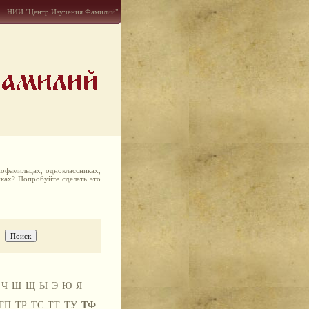
НИИ "Центр Изучения Фамилий"
офамильцах, одноклассниках,
иках? Попробуйте сделать это
Ч
Ш
Щ
Ы
Э
Ю
Я
ТП
ТР
ТС
ТТ
ТУ
ТФ