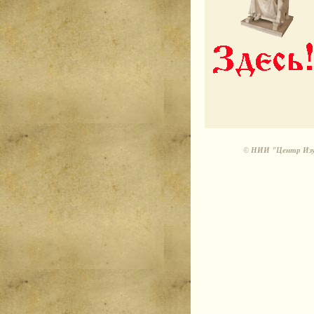
©
НИИ "Центр Изуч