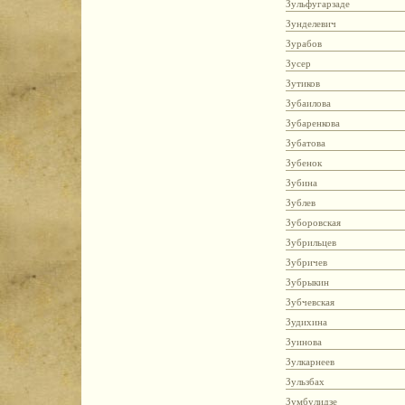
Зульфугарзаде
Зунделевич
Зурабов
Зусер
Зутиков
Зубаилова
Зубаренкова
Зубатова
Зубенок
Зубина
Зублев
Зуборовская
Зубрильцев
Зубричев
Зубрыкин
Зубчевская
Зудихина
Зуинова
Зулкарнеев
Зульзбах
Зумбулидзе