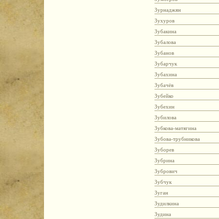
Зурнаджян
Зухуров
Зубакина
Зубалова
Зубанов
Зубарчук
Зубахина
Зубачёв
Зубейко
Зубехин
Зубилова
Зубкова-матягина
Зубова-трубникова
Зуборев
Зубрина
Зубрович
Зубчук
Зуган
Зудилкина
Зудина