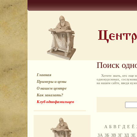
Поиск одн
Главная
Хотите знать, кто еще
однокурсниках, сослуживц
Примеры и цены
на нашем сайте, введя ну
О нашем центре
Как заказать?
Клуб однофамильцев
А
Б
В
Г
Д
Е
Ё
ЗА
ЗБ
ЗВ
ЗГ
ЗД
ЗЕ