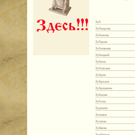
Зуб
Зубаирова
Зубанова
Зубарик
Зубащенко
Зубицкий
Зубнов
Зубовская
Зубрик
Зубрилов
Зубрицкене
Зубцова
Зубчик
Зудинин
Зуенков
Зузлова
Зуйкова
Зумберов