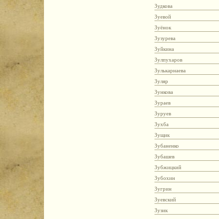
Зудкова
Зуевой
Зуёнок
Зузурева
Зуйкина
Зулпухаров
Зулькарнаева
Зуляр
Зункова
Зураев
Зуруев
Зухба
Зущик
Зубаненко
Зубашев
Зубжицкий
Зубохин
Зугрин
Зуевский
Зузик