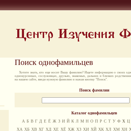
Поиск однофамильцев
Хотите знать, кто еще носит Вашу фамилию? Ищете информацию о своих одн
однокурсниках, сослуживцах, друзьях, знакомых, дальних и близких родственн
на нашем сайте, введя нужную фамилию и нажав кнопку "Поиск".
Поиск фамилии
Каталог однофамильцев
А
Б
В
Г
Д
Е
Ё
Ж
З
И
Й
К
Л
М
Н
О
П
Р
С
Т
У
Ф
Х
Ц
ХА
ХБ
ХВ
ХГ
ХД
ХЕ
ХЁ
ХЖ
ХЗ
ХИ
ХЙ
ХК
ХЛ
ХМ
ХН