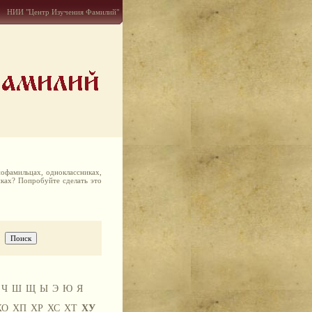
НИИ "Центр Изучения Фамилий"
офамильцах, одноклассниках,
иках? Попробуйте сделать это
Ч
Ш
Щ
Ы
Э
Ю
Я
ХО
ХП
ХР
ХС
ХТ
ХУ