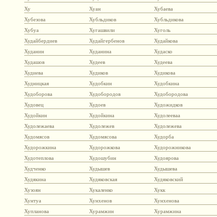
Ху
Хуан
Хубаева
Хубезова
Хубльдиков
Хубльдикова
Хубуа
Хугашвили
Хуголь
Худайбердиев
Худайгербенов
Худайкова
Худанин
Худанина
Худаско
Худашов
Худеев
Худеева
Худиева
Худиков
Худикова
Худницкая
Худобкин
Худобкина
Худоборова
Худобородов
Худобородова
Худовец
Худоев
Художидков
Худойкин
Худойкина
Худолееваа
Худолежаева
Худолежев
Худолежева
Худомясов
Худомясова
Худорба
Худорожкина
Худорожкова
Худорожникова
Худотеплова
Худошубин
Худоярова
Худченко
Худышев
Худышева
Худякина
Худяковская
Худяковский
Хузоян
Хукаленко
Хукк
Хунтуа
Хунхенов
Хунхенова
Хупланова
Хурамжин
Хурамжина