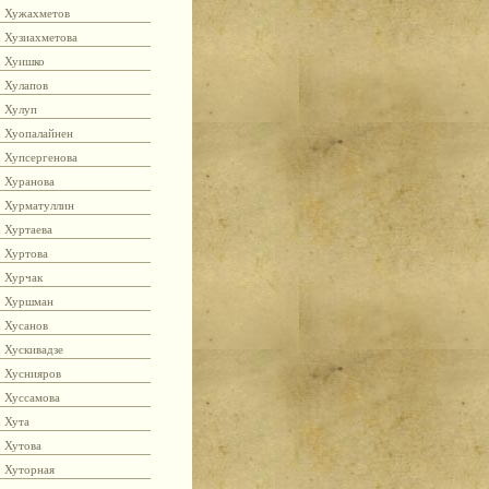
Хужахметов
Хузиахметова
Хуишко
Хулапов
Хулуп
Хуопалайнен
Хупсергенова
Хуранова
Хурматуллин
Хуртаева
Хуртова
Хурчак
Хуршман
Хусанов
Хускивадзе
Хуснияров
Хуссамова
Хута
Хутова
Хуторная