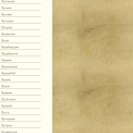
Хуторова
Хухаев
Хухлин
Хухорев
Хухрин
Хуцинова
Хушт
Худабирдин
Худайнатов
Худиев
Художилов
Худорбий
Хужев
Хуков
Хумкин
Хуобонен
Хурдей
Хуссу
Хуторцев
Хухрев
Хушвахтов