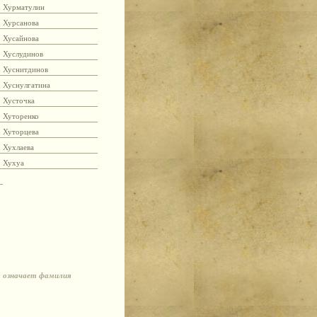
Хурматулин
Хурсанова
Хусайнова
Хуслудинов
Хуснитдинов
Хуснулгатина
Хусточка
Хуторенко
Хуторцева
Хухлаева
Хухуа
о означает фамилия