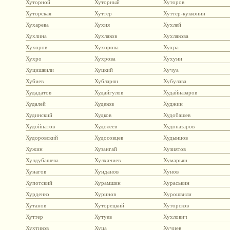
Хуторной
Хуторный
Хуторов
Хуторская
Хуттер
Хуттер-кукконин
Хухарева
Хухия
Хухлей
Хухлина
Хухляков
Хухлякова
Хухоров
Хухорова
Хухра
Хухро
Хухрова
Хухуни
Хуцишвили
Хуцкий
Хучуа
Хубиев
Хубларян
Хубулава
Худадатов
Худайгулов
Худайназаров
Худалей
Худеков
Худжин
Худинский
Худков
Худобашев
Худойнатов
Худолеев
Худоназаров
Худоровский
Худосовцев
Худынцов
Хужин
Хузангай
Хузиятов
Хулдубашева
Хулхачиев
Хумарьян
Хунагов
Хунданов
Хунов
Хупотский
Хурамшин
Хураськин
Хурденко
Хуринов
Хурошвили
Хутанов
Хуторецкий
Хуторсков
Хуттер
Хутуев
Хухлович
Хухтиков
Хуца
Хучиев