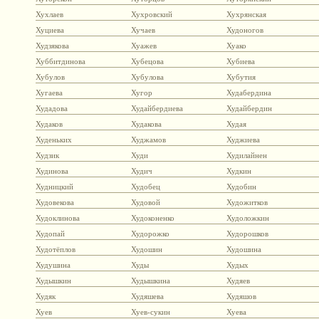
Хухлаев
Хухровский
Хухрянская
Хуциева
Хучаев
Худоногов
Худзякова
Хуажев
Хуако
Хуббитдинова
Хубецова
Хубиева
Хубулов
Хубулова
Хубутия
Хугаева
Хугор
Худабердина
Худадова
Худайбердиева
Худайбердин
Худаков
Худакова
Худая
Худеньких
Худжамов
Худжиева
Худзик
Худи
Худилайнен
Худинова
Худич
Худкин
Худницкий
Худобец
Худобин
Худовекова
Худовой
Художитков
Худоклинова
Худоконенко
Худоложкин
Худопай
Худорожко
Худорошков
Худотёплов
Худошин
Худошина
Худушина
Худы
Худых
Худышкин
Худышкина
Худяев
Худяк
Худяшева
Худяшов
Хуев
Хуев-сукин
Хуева