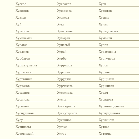
Хуесос
Хуесосов
Хуёк
Хужоков
Хужокова
Хуззятов
Хузиев
Хузиева
Хузина
Хуй
Хука
Хулап
Хулапова
Хулаткина
Хуллцитычат
Хуманеман
Хумарян
Хумонен
Хупавко
Хупавый
Хупов
Хуражев
Хурай
Хурамшина
Хурбатов
Хурбе
Хургунова
Хурматуллина
Хуррямов
Хурса
Хуртасенко
Хуртина
Хуртов
Хуртынина
Хуруджи
Хурцилава
Хурчаков
Хурчакова
Хуршитов
Хусаенов
Хусаенова
Хусам
Хусанова
Хусид
Хусидова
Хусконен
Хуснадинов
Хуснимарданова
Хуснудинов
Хуснутдинов
Хуснутдинова
Хусу
Хусяинов
Хусяинова
Хутинаева
Хуткая
Хутная
Хутовицкий
Хутор
Хуторна