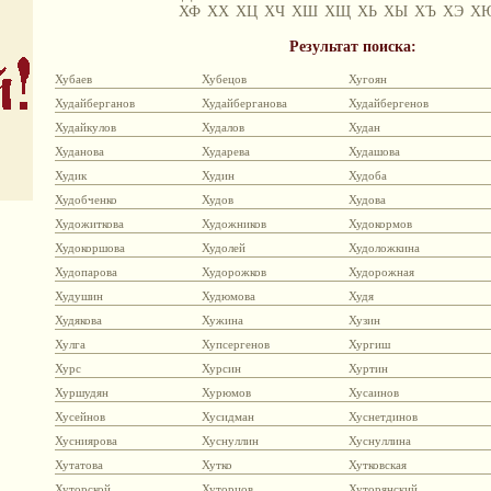
ХФ
ХХ
ХЦ
ХЧ
ХШ
ХЩ
ХЬ
ХЫ
ХЪ
ХЭ
Х
Результат поиска:
Хубаев
Хубецов
Хугоян
Худайберганов
Худайберганова
Худайбергенов
Худайкулов
Худалов
Худан
Худанова
Хударева
Худашова
Худик
Худин
Худоба
Худобченко
Худов
Худова
Художиткова
Художников
Худокормов
Худокоршова
Худолей
Худоложкина
Худопарова
Худорожков
Худорожная
Худушин
Худюмова
Худя
Худякова
Хужина
Хузин
Хулга
Хупсергенов
Хургиш
Хурс
Хурсин
Хуртин
Хуршудян
Хурюмов
Хусаинов
Хусейнов
Хусидман
Хуснетдинов
Хусниярова
Хуснуллин
Хуснуллина
Хутатова
Хутко
Хутковская
Хуторской
Хуторцов
Хуторянский