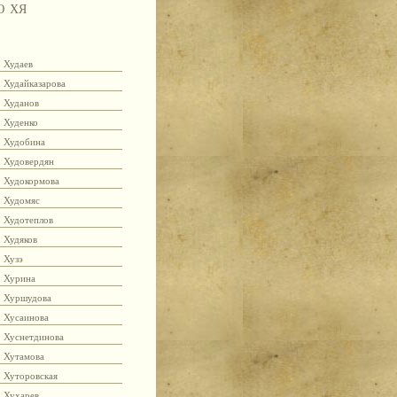
Ю
ХЯ
Худаев
Худайказарова
Худанов
Худенко
Худобина
Худовердян
Худокормова
Худомяс
Худотеплов
Худяков
Хузэ
Хурина
Хуршудова
Хусаинова
Хуснетдинова
Хутамова
Хуторовская
Хухарев