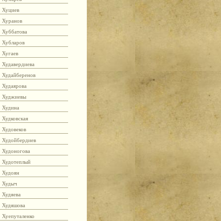
Хуциев
Хуранов
Хуббатова
Хубларов
Хугаев
Худавердиева
Худайберенов
Худаярова
Худжиевы
Худина
Худковская
Худовеков
Худойбердиев
Худоногова
Худотеплый
Худоян
Худыч
Худяева
Худяшова
Хуепуталенко