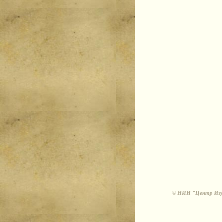
©
НИИ "Центр Изуч