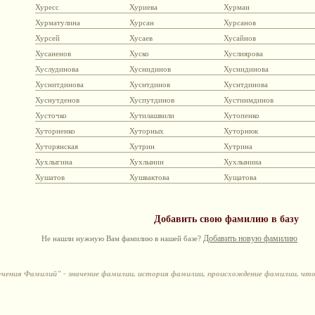
Хуресс
Хуриева
Хурман
Хурматулина
Хурсан
Хурсанов
Хурсей
Хусаев
Хусайнов
Хусаненов
Хуско
Хуслиярова
Хуслудинова
Хуснидинов
Хуснидинова
Хуснитдинова
Хуснтдинов
Хуснтдинова
Хуснутденов
Хуспутдинов
Хустинмдинов
Хусточко
Хутилашвили
Хутопенко
Хуторненко
Хуторных
Хуторнюк
Хуторянская
Хутрин
Хутрина
Хухлыгина
Хухлынин
Хухлынина
Хушатов
Хушвактова
Хущатова
Добавить свою фамилию в базу
Добавить новую фамилию
Не нашли нужную Вам фамилию в нашей базе?
ения Фамилий" - значение фамилии, история фамилии, происхождение фамилии, чт