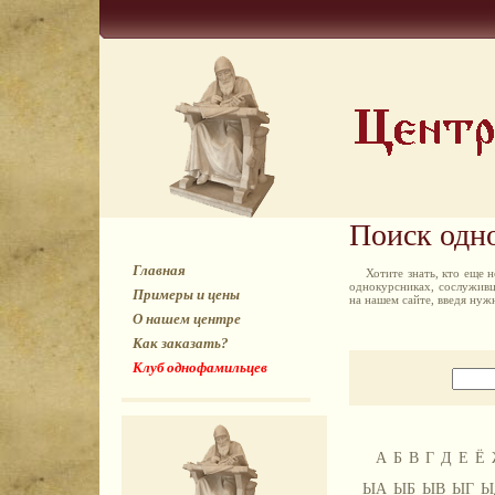
Поиск одн
Главная
Хотите знать, кто еще
однокурсниках, сослуживц
Примеры и цены
на нашем сайте, введя ну
О нашем центре
Как заказать?
Клуб однофамильцев
А
Б
В
Г
Д
Е
Ё
ЫА
ЫБ
ЫВ
ЫГ
Ы