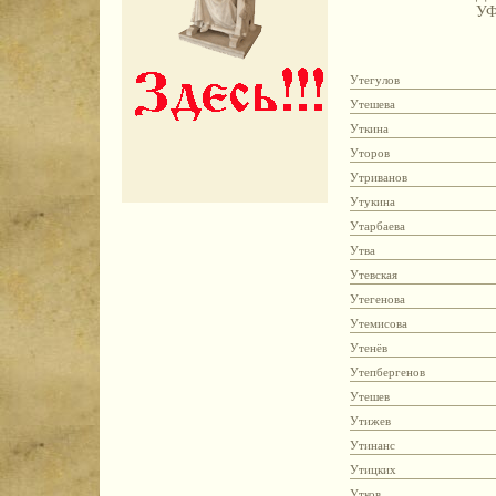
У
Утегулов
Утешева
Уткина
Уторов
Утриванов
Утукина
Утарбаева
Утва
Утевская
Утегенова
Утемисова
Утенёв
Утепбергенов
Утешев
Утижев
Утинанс
Утицких
Утков