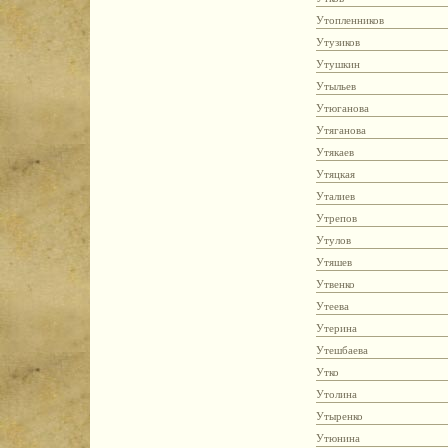
Утопленников
Утузиков
Утушкин
Утыльев
Утюганова
Утяганова
Утякаев
Утяцкая
Уталиев
Утрепов
Утулов
Утяшев
Утвенко
Утеева
Утерина
Утешбаева
Утко
Утолина
Утыренко
Утюнина