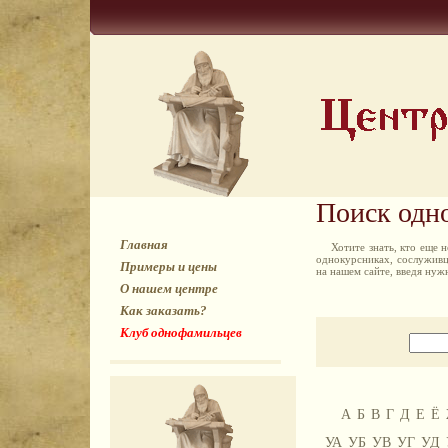
Поиск одн
Главная
Хотите знать, кто еще
однокурсниках, сослуживц
Примеры и цены
на нашем сайте, введя ну
О нашем центре
Как заказать?
Клуб однофамильцев
А
Б
В
Г
Д
Е
Ё
УА
УБ
УВ
УГ
УД