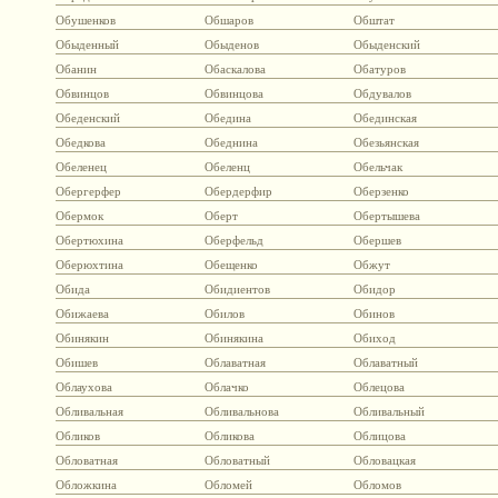
Обушенков
Обшаров
Обштат
Обыденный
Обыденов
Обыденский
Обанин
Обаскалова
Обатуров
Обвинцов
Обвинцова
Обдувалов
Обеденский
Обедина
Обединская
Обедкова
Обеднина
Обезьянская
Обеленец
Обеленц
Обельчак
Обергерфер
Обердерфир
Оберзенко
Обермок
Оберт
Обертышева
Обертюхина
Оберфельд
Обершев
Оберюхтина
Обещенко
Обжут
Обида
Обидиентов
Обидор
Обижаева
Обилов
Обинов
Обинякин
Обинякина
Обиход
Обишев
Облаватная
Облаватный
Облаухова
Облачко
Облецова
Обливальная
Обливальнова
Обливальный
Обликов
Обликова
Облицова
Обловатная
Обловатный
Обловацкая
Обложкина
Обломей
Обломов