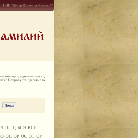
НИИ "Центр Изучения Фамилий"
офамильцах, одноклассниках,
иках? Попробуйте сделать это
Ч
Ш
Щ
Ы
Э
Ю
Я
ОО
ОП
ОР
ОС
ОТ
ОУ