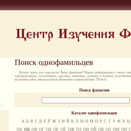
Поиск однофамильцев
Хотите знать, кто еще носит Вашу фамилию? Ищете информацию о своих одн
однокурсниках, сослуживцах, друзьях, знакомых, дальних и близких родственн
на нашем сайте, введя нужную фамилию и нажав кнопку "Поиск".
Поиск фамилии
Каталог однофамильцев
А
Б
В
Г
Д
Е
Ё
Ж
З
И
Й
К
Л
М
Н
О
П
Р
С
Т
У
Ф
Х
Ц
ОА
ОБ
ОВ
ОГ
ОД
ОЕ
ОЁ
ОЖ
ОЗ
ОИ
ОЙ
ОК
ОЛ
ОМ
ОН