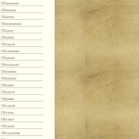
Облызалова
Обманова
Обметко
Обновленная
Ободец
Ободков
Оболадзе
Оболенцива
Оборнин
Обоскалова
Обощенко
Обрашева
Обривко
Обрихов
Обрывко
Обсокова
Обузова
Обутков
Обушева
Обходимова