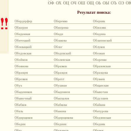
ОФ
ОХ
ОЦ
ОЧ
ОШ
ОЩ
ОЬ
ОЫ
ОЪ
ОЭ
О
Результат поиска:
Обердерфер
Оберемко
Оберняк
Обжерин
Обжерина
Обжилян
Обиденная
Обиди
Обидина
Обитоцкий
Облакова
Облапинский
Обловацкий
Облог
Облуков
Ободовская
Ободовский
Обозная
Обоймов
Оболенская
Оборенко
Обоянова
Образков
Образовская
Образцев
Образцов
Образцова
Обрезков
Обрехт
Обуваев
Обух
Обушная
Общанская
Обыдеников
Обыденнов
Обыночин
Обыночный
Обыскалов
Обдуллаев
Обабков
Обабкова
Обайкин
Обаль
Обанина
Обатурова
Обдирщиков
Обдирщикова
Обедзинская
Обедин
Обеднин
Обедняк
Обез
Обезьянов
Обезюк