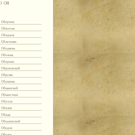
Ю
ОЯ
Обертюк
Обжогин
Обиднов
Облаченко
Ободкова
Обозова
Оборина
Образовский
Обрезко
Обуваева
Общанский
Обыночная
Обухов
Обалин
Обдар
Обедзинский
Обедов
Обелец