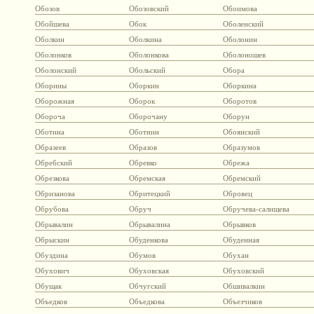
Обозов
Обозовский
Обоимова
Обойшева
Обок
Оболенский
Оболкин
Оболкина
Оболонин
Оболонков
Оболонкова
Оболоношев
Оболонский
Обольский
Обора
Оборины
Оборкин
Оборкина
Оборожная
Оборок
Оборотов
Обороча
Оборочану
Оборун
Оботина
Оботнин
Обоянский
Образеев
Образов
Образумов
Обребский
Обревко
Обрежа
Обрезкова
Обремская
Обремский
Обризанова
Обритецкий
Обровец
Обрубова
Обруч
Обручева-салищева
Обрывалин
Обрывалина
Обрывков
Обрыскин
Обуденкова
Обуденная
Обуздина
Обумов
Обухан
Обухович
Обуховская
Обуховский
Обущак
Обчугский
Обшивалкин
Объедков
Объедкова
Объезчиков