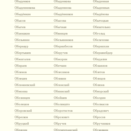
Обыденков
Обыденкова
Обыденная
Обыденникова
Обыденнова
Обыденных
Обыдёнкин
Обыдёнников
Обыдёнова
Обысов
Обысова
Обытоцкая
Обычев
Обычная
Обязательно
Обаюшкин
Обвинцев
Обгольц
Обезьянин
Обезьянников
Обельченко
Обернаур
Обернибесов
Обернихин
Обертышев
Оберучев
Обершнейдер
Обжигалов
Обжорин
Обидалин
Обираев
Обичкин
Облажнов
Обленов
Облесимов
Облетов
Облешев
Обливин
Облицов
Обломиевский
Облонский
Облязов
Обмоина
Обнинский
Обнорский
Обозинцев
Обойшев
Оболдин
Оболешов
Оболикшто
Оболмасов
Оборовский
Оборотистов
Обрадович
Обресков
Оброзович
Обросов
Обруцкий
Обручев
Обручников
Обрядин
Обтемперанский
Обуковкин