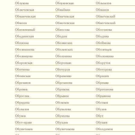
Облукова
Облуковская
Облызалов
Облючевская
Обмайкин
Обманов
Обманчевская
Обмачевская
Обмачевский
Обмоин
Обмочевская
Обмочевский
Обновленный
Обносова
Обогонова
Ободзинская
Ободин
Ободина
Обожина
Обозянских
Обоймова
Оболенинова
Оболенских
Оболенцев
Оболенцова
Оболонина
Оболонкина
Оборовская
Оборонько
Оборутов
Оботнина
Оботуров
Оботурова
Обоянская
Обраменко
Обрашев
Обрезанов
Обрезанова
Обрешко
Обриков
Обрикова
Обританова
Оброслик
Обрывин
Обрывина
Обрядина
Обскоков
Обсоков
Обувалов
Обувалова
Обузов
Обуков
Обукхова
Обут
Обут-праве
Обухаев
Обушев
Обуянчиков
Обуянчикова
Обходимов