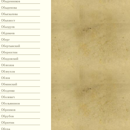
Обыденников
Обыденова
Обыскалова
Обыхвост
Обалдуев
Обдикеев
Оберг
Обертынский
Оберюхтин
Обидовский
Облезлов
Облеухов
Облов
Обминский
Ободенко
Оболевич
Обольянинов
Обреимов
Обрубов
Обрютин
Обура