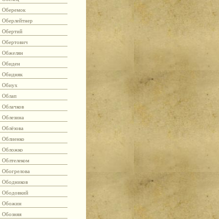
Оберемок
Оберлейтнер
Обертий
Обертович
Обжелян
Обиден
Обидняк
Обиух
Облап
Облачков
Облезина
Облёзова
Облиенко
Обложко
Облтелеком
Обогрелова
Ободников
Ободовкий
Обожин
Обозняя