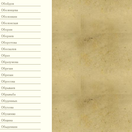
Обойдов
Оболенцева
Оболонкин
Оболонская
Оборин
Оборнев
Оборотова
Обоскалов
Образ
Образумова
Обрезан
Обризан
Обросова
Обрываев
Обрыньба
Обуденных
Обухова
Обушенко
Община
Обыденкин