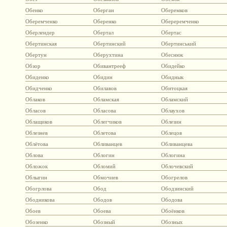
Обенко
Оберган
Оберемков
Оберемченко
Оберенко
Обереремченко
Оберлендер
Обертал
Обертас
Обертинская
Обертинский
Обертинський
Обертун
Оберухтина
Обеснюк
Обзор
Обивантрееф
Обидейко
Обиденко
Обидин
Обиднык
Обидченко
Обилавов
Обитоцкая
Облаков
Обламская
Обламский
Обласов
Обласова
Облаухов
Облащиков
Облегчиков
Облезин
Облезнев
Облетова
Облецов
Облётова
Обливанцев
Обливанцева
Облова
Облогин
Облогина
Обложок
Обломий
Облочевский
Облыгин
Обмочиев
Обогрелов
Обогрлова
Обод
Ободзинский
Ободникова
Ободов
Ободова
Обоев
Обоева
Обоёнков
Обозенко
Обозный
Обозных