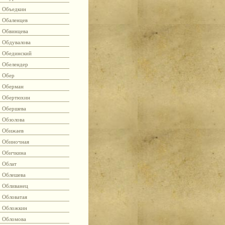
Объедкин
Обаленцев
Обвинцева
Обдувалова
Обединский
Обелендер
Обер
Оберман
Обертюхин
Обершева
Обзолова
Обижаев
Обиночная
Обичкина
Облат
Облешева
Обливанец
Обловатая
Обложкин
Обломова