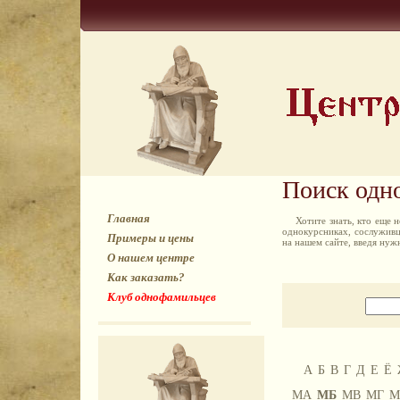
Поиск одн
Главная
Хотите знать, кто еще
однокурсниках, сослуживц
Примеры и цены
на нашем сайте, введя ну
О нашем центре
Как заказать?
Клуб однофамильцев
А
Б
В
Г
Д
Е
Ё
МА
МБ
МВ
МГ
М