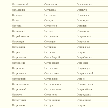
Осташевський
Осташенко
Осташенкова
Осташкина
Осташова
Осташук
Остащук
Остененко
Остеокени
Остер
Остерн
Остин-рекс
Остоева
Остолопов
Остонен
Остратенко
Острах
Острахова
Острейковская
Остремская
Остренинов
Остретцов
Острецов
Острецова
Остривной
Острижко
Острижная
Острик
Остриква
Острин
Остриченко
Остробецкий
Остробокова
Островенко
Островерхая
Островец
Островских
Островська
Островщук
Остроголов
Остроголова
Остроголовый
Острожной
Острожнюк
Острой
Остролуцький
Остроменская
Остроменский
Остромский
Остроносенко
Остросаблин
Остроух
Остроухов
Остроухова
Остроушков
Остроущенко
Острохижко
Острошенко
Острун
Острык