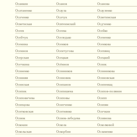
Осанкин
Осанов
Осанова
Осатаненко
Осаула
Осауленко
Осаченко
Осачук
Осветимская
Осветиская
Освтеимский
Осдченко
Осеев
Осеева
Осейко
Осейчук
Оселедько
Осененко
Осенина
Осенков
Осенкова
Осеннов
Осенчугова
Осепянц
Осерская
Осецкая
Осецкий
Осечкина
Осённов
Осиик
Осиненко
Осинников
Осинникова
Осинняя
Осиновик
Осиновская
Осинская
Осипанов
Осипенкщ
Осипик
Осипишена
Осипов-полянин
Осиповичева
Осиповы
Осипп
Осипцова
Осипченко
Осипян
Оситковская
Оситнянко
Осичкин
Осиюк
Осиюк-лебедева
Осиянова
Оскокин
Оскола
Осколковой
Оскольская
Оскорбин
Осламенко