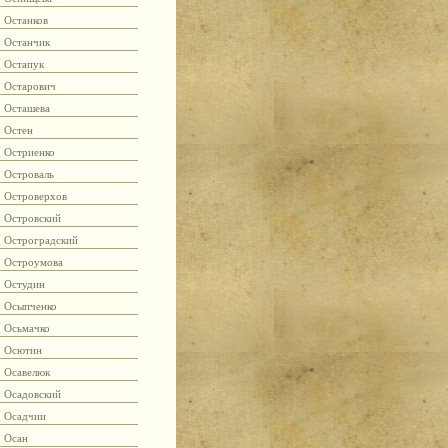
Останков
Останчик
Остапук
Остарович
Осташева
Остен
Остриенко
Островаль
Островерхов
Островский
Остроградский
Остроумова
Остудин
Осыпченко
Осьмачко
Осютин
Осавелюк
Осадовский
Осадчии
Осан