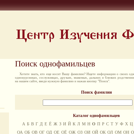
Поиск однофамильцев
Хотите знать, кто еще носит Вашу фамилию? Ищете информацию о своих одн
однокурсниках, сослуживцах, друзьях, знакомых, дальних и близких родственн
на нашем сайте, введя нужную фамилию и нажав кнопку "Поиск".
Поиск фамилии
Каталог однофамильцев
А
Б
В
Г
Д
Е
Ё
Ж
З
И
Й
К
Л
М
Н
О
П
Р
С
Т
У
Ф
Х
Ц
ОА
ОБ
ОВ
ОГ
ОД
ОЕ
ОЁ
ОЖ
ОЗ
ОИ
ОЙ
ОК
ОЛ
ОМ
ОН
О