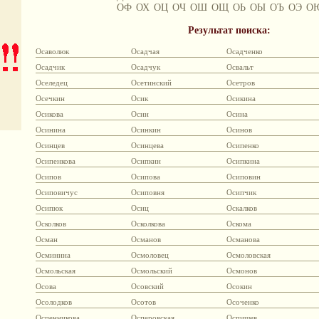
ОФ
ОХ
ОЦ
ОЧ
ОШ
ОЩ
ОЬ
ОЫ
ОЪ
ОЭ
О
Результат поиска:
Осаволюк
Осадчая
Осадченко
Осадчик
Осадчук
Освальт
Оселедец
Осетинский
Осетров
Осечкин
Осик
Осикина
Осикова
Осин
Осина
Осинина
Осинкин
Осинов
Осинцев
Осинцева
Осипенко
Осипенкова
Осипкин
Осипкина
Осипов
Осипова
Осиповин
Осиповичус
Осиповня
Осипчик
Осипюк
Осиц
Оскалков
Осколков
Осколкова
Оскома
Осман
Османов
Османова
Осминина
Осмоловец
Осмоловская
Осмольская
Осмольский
Осмонов
Осова
Осовский
Осокин
Осолодков
Осотов
Осоченко
Оспенникова
Осперовская
Оспищев