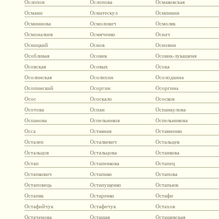
Ослопов
Ослопова
Осмаковская
Османи
Осматескул
Осминкин
Осминнова
Осмолович
Осмоляк
Осмоналиев
Осмяченко
Оснач
Осницкий
Основ
Основин
Особливая
Осовик
Осовик-лукашеня
Осовская
Осовых
Осока
Осолинская
Осолихин
Осолодкина
Осопинский
Осоргин
Осоргина
Осос
Ососкало
Ососков
Осотова
Оспан
Оспанкулова
Оспанова
Оспельников
Оспельникова
Осса
Оставная
Оставненко
Осталеп
Осталкевич
Остальцев
Остальцов
Остальцова
Останкова
Остап
Остапенкова
Остапец
Остапкович
Остапнко
Остапова
Остаповець
Остапущенко
Остапьюк
Остапяк
Остаренко
Остафи
Остафийчук
Остафичук
Остахов
Остаченова
Осташав
Осташевская