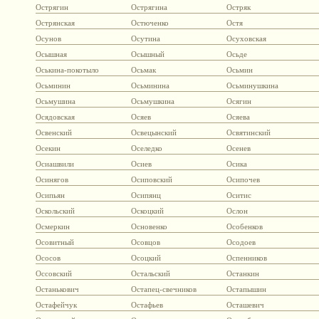
Острягин
Острягина
Остряк
Острянская
Остюченко
Остя
Осунов
Осутина
Осуховская
Осышная
Осышный
Осьде
Оськина-покотыло
Осьмак
Осьмин
Осьминин
Осьминина
Осьминушкина
Осьмушина
Осьмушкина
Осягин
Осядовская
Осяев
Осяева
Освенский
Освецынский
Освятинский
Осекин
Оселедко
Осенев
Осиашвили
Осиев
Осика
Осинягов
Осиповский
Осипочев
Осипьян
Осипянц
Оситис
Оскольский
Оскоцкий
Ослон
Осмеркин
Основенко
Особенков
Осовитный
Осовцов
Осодоев
Ососов
Осоцкий
Оспенников
Оссовский
Остальский
Останкин
Останькович
Остапец-свечников
Остапышин
Остафейчук
Остафьев
Осташевич