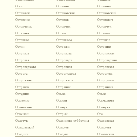
Оссип
Останин
Останина
Останлюк
Остановская
Остановский
Остапенко
Остапов
Остапович
Остапченко
Остапчик
Остапчук
Остахова
Осташ
Осташев
Осташков
Осташкова
Осташов
Остин
Острелин
Остренко
Остриков
Острикова
Остринская
Островая
Островерх
Островерхий
Островерхова
Островная
Островская
Острога
Остроглазова
Острогляд
Острожков
Острожнов
Остроумов
Остряков
Острянин
Острянина
Остудина
Осыка
Осыко
Осыченко
Оськин
Осьмалкова
Осьминкин
Осьмук
Осьмуха
Осюшкин
Острый
Оса
Осавчук
Осадинова-субботина
Осадовская
Осадовський
Осадчев
Осадчева
Осадчих
Осадько
Осаковский