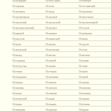
Остелецкий
Остен-сакен
Остенберг
Остерман
Остоев
Остославский
Остренков
Острер
Острижкин
Островитянов
Островой
Остроглазов
Острожный
Острожский
Остроменицкий
Остромысленский
Остророг
Остужев
Осыковой
Осьмаков
Осьмеркин
Осьмухин
Осюковский
Осянин
Осадов
Осадова
Осадуля
Осановский
Осаповская
Осачев
Освальд
Осветин
Осветина
Оселедкин
Осенний
Осенняя
Осепчугова
Осепьян
Осепян
Осечков
Осечкова
Осикин
Осиледкина
Осиненнко
Осиний
Осинная
Осинных
Осинова
Осиновка
Осинских
Осинцова
Осиных
Осипкова
Осипьянц
Оситинский
Осицин
Осицина
Осицын
Осицына
Осичнюк
Осиянцева
Осканова
Оскарев