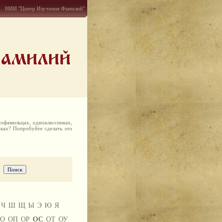
НИИ "Центр Изучения Фамилий"
офамильцах, одноклассниках,
иках? Попробуйте сделать это
Ч
Ш
Щ
Ы
Э
Ю
Я
О
ОП
ОР
ОС
ОТ
ОУ