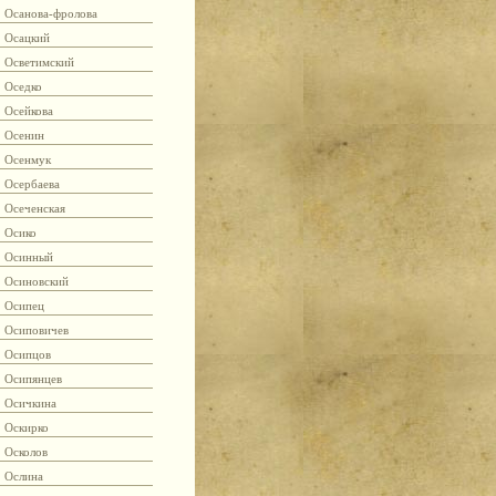
Осанова-фролова
Осацкий
Осветимский
Оседко
Осейкова
Осенин
Осенмук
Осербаева
Осеченская
Осико
Осинный
Осиновский
Осипец
Осиповичев
Осипцов
Осипянцев
Осичкина
Оскирко
Осколов
Ослина