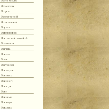
Остер-миллер
Остошенко
Остров
Острогорский
Остромецкий
Осухов
Осьминников
Осятинский - osyatinskii
Осаковская
Осачева
Освяева
Осень
Осетинская
Осиледкин
Осинкина
Осинович
Осинчук
Осит
Осициын
Осиянцев
Оскарева