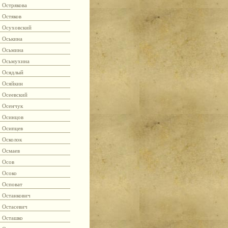
Острякова
Остяков
Осуховский
Оськина
Осьмина
Осьмухина
Осядлый
Осяйкин
Осеевский
Осенчук
Осинцов
Осипцев
Осколок
Осмаев
Осов
Осоко
Осповат
Останкович
Остасевич
Осташко