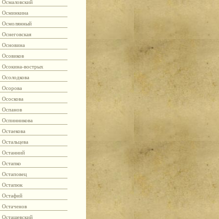
Осмаловский
Осминкина
Осмолянный
Оснеговская
Основина
Осовиков
Осокина-вострых
Осолодкова
Осорова
Ососкова
Оспанов
Оспинникова
Остаекова
Остальцева
Останний
Остапко
Остаповец
Остапюк
Остафий
Остаченов
Осташевский