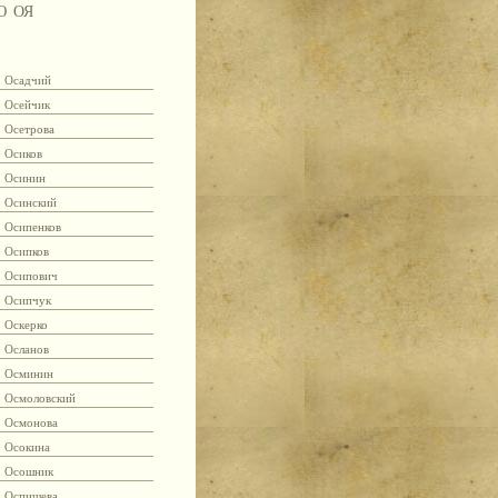
Ю
ОЯ
Осадчий
Осейчик
Осетрова
Осиков
Осинин
Осинский
Осипенков
Осипков
Осипович
Осипчук
Оскерко
Осланов
Осминин
Осмоловский
Осмонова
Осокина
Осошник
Оспищева