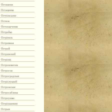
Осташеня
Остащенко
Остеонсьинс
Остнэк
Остопарченко
Острейко
Остренок
Остривная
Острий
Остринский
Острова
Островлянчик
Острогов
Остроградская
Остролуцкий
Остромская
Остросаблина
Остроушко
Острошапкин
Острых