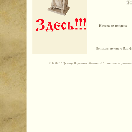
Й
Ничего не найдено
Не нашли нужную Вам фа
©
НИИ "Центр Изучения Фамилий" - значение фамили