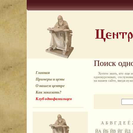
Поиск одн
Главная
Хотите знать, кто еще
однокурсниках, сослуживц
Примеры и цены
на нашем сайте, введя ну
О нашем центре
Как заказать?
Клуб однофамильцев
А
Б
В
Г
Д
Е
Ё
ЙА
ЙБ
ЙВ
ЙГ
ЙД