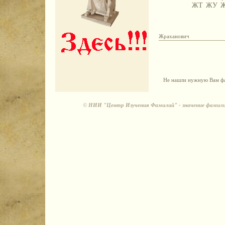
ЖТ
ЖУ
Жраханович
Не нашли нужную Вам фа
©
НИИ "Центр Изучения Фамилий" - значение фамили