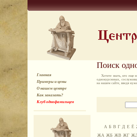
Поиск одн
Главная
Хотите знать, кто еще
однокурсниках, сослуживц
Примеры и цены
на нашем сайте, введя ну
О нашем центре
Как заказать?
Клуб однофамильцев
А
Б
В
Г
Д
Е
Ё
ЖА
ЖБ
ЖВ
ЖГ
Ж