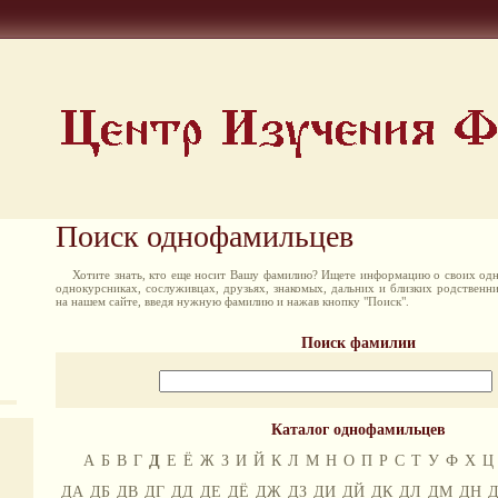
Поиск однофамильцев
Хотите знать, кто еще носит Вашу фамилию? Ищете информацию о своих одн
однокурсниках, сослуживцах, друзьях, знакомых, дальних и близких родственн
на нашем сайте, введя нужную фамилию и нажав кнопку "Поиск".
Поиск фамилии
Каталог однофамильцев
А
Б
В
Г
Д
Е
Ё
Ж
З
И
Й
К
Л
М
Н
О
П
Р
С
Т
У
Ф
Х
Ц
ДА
ДБ
ДВ
ДГ
ДД
ДЕ
ДЁ
ДЖ
ДЗ
ДИ
ДЙ
ДК
ДЛ
ДМ
ДН