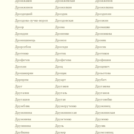
Дрожжаков
Дрожжевская
Дрожженов
Дрожжинов
Дрожилкин
Дрожилкина
Дроздецкий
Дроздик
Дроздихин
Дроздова-лучко-вороп
Дроздовская
Дрозжин
Дрозр
Дрома
Дромашко
Дрондин
Дроненко
Дронзикова
Дронишинець
Дронои
Дроняк
Дрорсебов
Дросиди
Дросик
Дротенко
Дротик
Дротиков
Дрофичев
Дрофичева
Дрофишин
Дрохин
Дроц
Дроцевич
Дрошакирян
Дрощак
Дроьотова
Дррпрпм
Друарт
Друбич
Друг
Другаков
Другакова
Другалин
Другаль
Друганов
Другашов
Другая
Друговейко
Дружбляк
Дружерученко
Дружинец
Дружинина
Дружининссая
Дружиниская
Дружняева
Дружченко
Друзенко
Друзинина
Друзь
Друзяк
Друйкина
Друкер
Друмсовпиц