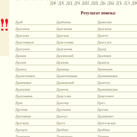
ДФ
ДХ
ДЦ
ДЧ
ДШ
ДЩ
ДЬ
ДЫ
ДЪ
ДЭ
Д
Результат поиска:
Драб
Драбинка
Драволин
Драганов
Драганова
Драганор
Драгилев
Драгина
Драгич
Драгомиров
Драгоченко
Драгулов
Драгунов
Драгунова
Драер
Дракин
Дралевский
Драликов
Дралов
Дралова
Дранеза
Дранец
Драница
Драницын
Драничников
Драничникова
Дранишников
Дранников
Драновский
Дранчук
Драпалюк
Драпеза
Драпиковская
Дратованая
Драугелис
Драугелите
Драх
Драхлер
Драч
Драчева
Драченин
Драчик
Драчикова
Драчук
Драшкевич
Дрегваль
Дреге
Дрегольская
Дреерис
Дрейерс
Дрейзин
Дремакин
Дремакина
Дремин