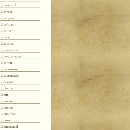
Древецкий
Дрегало
Дрегузов
Дрейман
Дрейцер
Дрель
Дремина
Дремлюгова
Дремоловская
Дрепин
Дресвянкин
Дресвянская
Дреуропе
Дрёмова
Дриг
Дригин
Дригола
Дридигер
Дризо
Дриневский