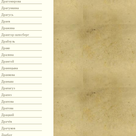
Драгомирова
Драгункина
Драгусь
Драев
Дражина
Драигор-шлосберг
Драйзуль
Драко
Дралина
Дрангой
Драницына
Дранкова
Драныш
Драпагуз
Драпез
Драпова
Дратова
Драцкий
Драчёв
Драчуков
Дребот