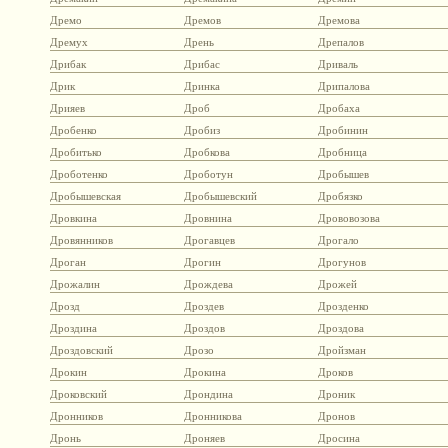
Дремо
Дремов
Дремова
Дремух
Дрень
Дрепалов
Дрибак
Дрибас
Дриваль
Дрик
Дринка
Дрипалова
Дрияев
Дроб
Дробаха
Дробенко
Дробиз
Дробинин
Дробитько
Дробкова
Дробница
Дроботенко
Дроботун
Дробышев
Дробышевская
Дробышевский
Дробязко
Дровкина
Дровнина
Дрововозова
Дровянников
Дрогавцев
Дрогало
Дроган
Дрогин
Дрогунов
Дрожалин
Дрождева
Дрожей
Дрозд
Дроздев
Дрозденко
Дроздина
Дроздов
Дроздова
Дроздовский
Дрозо
Дройзман
Дрокин
Дрокина
Дроков
Дроковский
Дрондина
Дроник
Дронников
Дронникова
Дронов
Дронь
Дроняев
Дросина