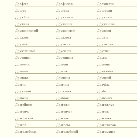
Дрофеев
Дрофиенко
Дрохнерис
Другов
Другова
Друговин
Дружбин
Дружечков
Дружиков
Дружина
Дружинин
Дружинина
Дружининский
Дружинский
Дружкин
Дружков
Дружкова
Друзик
Друзьяк
Друзягин
Друзягина
Друкованный
Друсинов
Друтман
Дручинин
Дручинина
Дрыга
Дрыженко
Дрыкин
Дрыкина
Дрыкова
Дрычек
Дрюгюнян
Дрюкова
Дрюпина
Дрюцкий
Дрягин
Дрягина
Драчёва
Дружикин
Дрожаева
Драба
Драбкин
Драбков
Драбович
Драгайцева
Драгалин
Драгальчук
Драганча
Драганчук
Драгель
Драгинский
Драгнев
Драгнева
Драгов
Драгоева
Драгожилов
Драголюбская
Драголюбский
Драгоманов