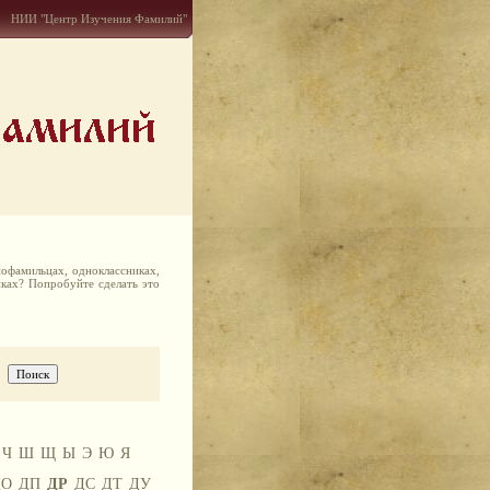
НИИ "Центр Изучения Фамилий"
офамильцах, одноклассниках,
иках? Попробуйте сделать это
Ч
Ш
Щ
Ы
Э
Ю
Я
ДО
ДП
ДР
ДС
ДТ
ДУ