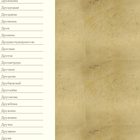
Дрожжина
Дроздецкая
Дроздкова
Дрозжина
Дрон
Дронина
Дрорвастцлеариаголи
Дросман
Дротов
Дрохветрере
Дрочкин
Дроэдова
Друбковский
Другалёва
Друганова
Дружбина
Дружини
Дружняев
Друзин
Друзякин
Друмя