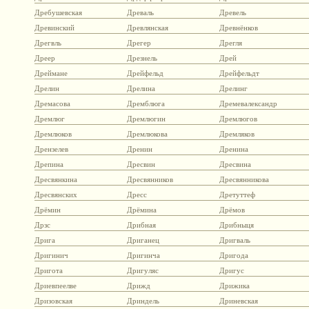
Дребушевская
Древаль
Древель
Древинский
Древлянская
Древнёнков
Дрегвль
Дрегер
Дрегля
Дреер
Дрезнель
Дрей
Дреймане
Дрейфельд
Дрейфельдт
Дрелин
Дрелина
Дрелинг
Дремасова
Дремблюга
Дремевалександр
Дремлюг
Дремлюгин
Дремлюгов
Дремлюков
Дремлюкова
Дремляков
Дрензелев
Дренин
Дренина
Дрепина
Дресвин
Дресвина
Дресвянкина
Дресвянников
Дресвянникова
Дресвянских
Дресс
Дретуттеф
Дрёмин
Дрёмина
Дрёмов
Дрзс
Дрибная
Дрибныця
Дрига
Дриганец
Дригваль
Дригинич
Дригинча
Дригода
Дригота
Дригуляс
Дригус
Дриевпеелве
Дрижд
Дрижика
Дризовская
Дриндель
Дриневская