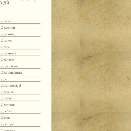
Ю
ДЯ
Драган
Драгенин
Драгомир
Драгун
Драка
Драликова
Драненко
Драниченко
Дранишникова
Драп
Драпиковский
Драфиль
Драчев
Драчиков
Дребет
Дреев
Дрейчук
Дремлюга