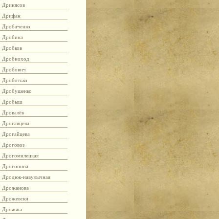
Дринясов
Дрифан
Дробаченко
Дробина
Дробков
Дробноход
Дробович
Дроботько
Дробушенко
Дробыш
Дровалёв
Дрогавцева
Дрогайцева
Дроговоз
Дрогомилецкая
Дрогонина
Дродюк-навулычная
Дрожанова
Дрожевски
Дрожжа