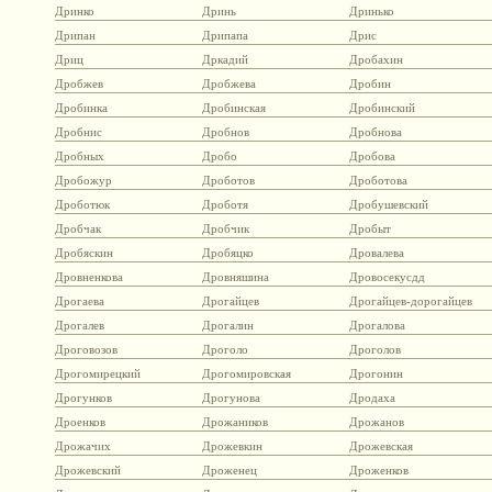
Дринко
Дринь
Дринько
Дрипан
Дрипапа
Дрис
Дриц
Дркадий
Дробахин
Дробжев
Дробжева
Дробин
Дробинка
Дробинская
Дробинский
Дробнис
Дробнов
Дробнова
Дробных
Дробо
Дробова
Дробожур
Дроботов
Дроботова
Дроботюк
Дроботя
Дробушевский
Дробчак
Дробчик
Дробыт
Дробяскин
Дробяцко
Дровалева
Дровненкова
Дровняшина
Дровосекусдд
Дрогаева
Дрогайцев
Дрогайцев-дорогайцев
Дрогалев
Дрогалин
Дрогалова
Дроговозов
Дроголо
Дроголов
Дрогомирецкий
Дрогомировская
Дрогонин
Дрогунков
Дрогунова
Дродаха
Дроенков
Дрожаников
Дрожанов
Дрожачих
Дрожевкин
Дрожевская
Дрожевский
Дроженец
Дроженков