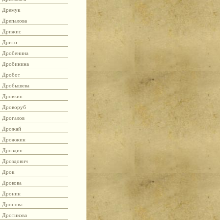
Дремук
Дрепалова
Дрижис
Дрито
Дробенина
Дробинина
Дробот
Дробышева
Дровкин
Дроворуб
Дрогалов
Дрожай
Дрожжин
Дроздин
Дроздович
Дрок
Дрокова
Дронин
Дронова
Дротикова