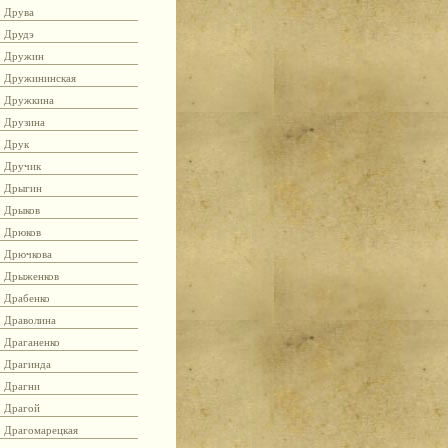
Друва
Друдэ
Дружин
Дружининская
Дружкина
Друзина
Друк
Дручик
Дрыгин
Дрыков
Дрюков
Дрючкова
Дрыженков
Драбенко
Драволина
Драганенко
Драгинда
Драгни
Драгой
Драгомарецкая