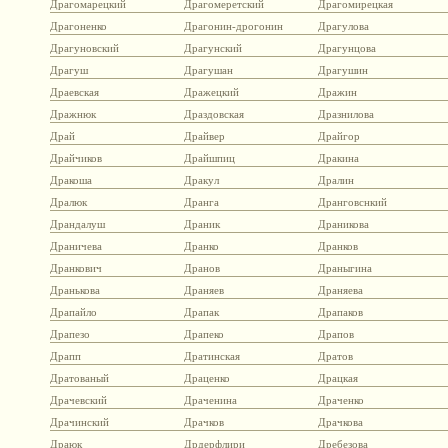
Драгомарецкий
Драгомеретский
Драгомирецкая
Драгоненко
Драгонин-дрогонин
Драгулова
Драгуновский
Драгунский
Драгунцова
Драгуш
Драгушан
Драгушин
Драевская
Дражецкий
Дражин
Дражнюк
Драздовская
Дразнилова
Драй
Драйвер
Драйгор
Драйчиков
Драйшпиц
Дракина
Дракоша
Дракул
Дралин
Дралюк
Дранга
Дранговснкий
Драндалуш
Драник
Драникова
Драничева
Дранко
Дранков
Дранкович
Дранов
Драныгина
Дранькова
Драняев
Драняева
Драпайло
Драпак
Драпаков
Драпезо
Драпеко
Драпов
Драпп
Дратинская
Дратов
Дратованый
Драценко
Драцкая
Драчевский
Драченина
Драченко
Драчинский
Драчков
Драчкова
Драюк
Дрдерфлири
Дребезова