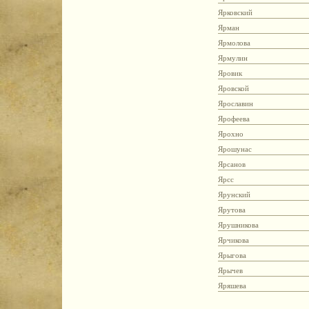
Ярковский
Ярман
Ярмолова
Ярмулин
Яровик
Яровской
Ярославин
Ярофеева
Ярохно
Ярошунас
Ярсанов
Ярсс
Ярунский
Ярутова
Ярушникова
Ярчикова
Ярыгова
Ярычев
Яряшева