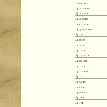
Ярммолюк
Ярмолинская
Ярмольский
Ярмоченко
Ярмульский
Ярмухаметова
Ярных
Яровова
Яромик
Ярослав
Ярославкина
Ярославов
Ярочкин
Ярошинская
Ярощик
Яртымык
Яруллин
Яруничев
Ярускина
Ярухин