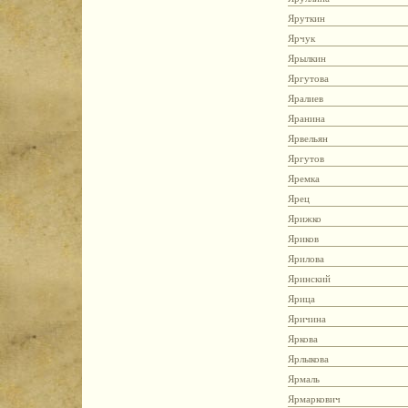
Яруткин
Ярчук
Ярылкин
Яргутова
Яралиев
Яранина
Ярвельян
Яргутов
Яремка
Ярец
Ярижко
Яриков
Ярилова
Яринский
Ярица
Яричина
Яркова
Ярлыкова
Ярмаль
Ярмаркович