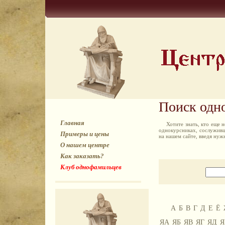
Поиск одн
Главная
Хотите знать, кто еще
однокурсниках, сослуживц
Примеры и цены
на нашем сайте, введя ну
О нашем центре
Как заказать?
Клуб однофамильцев
А
Б
В
Г
Д
Е
Ё
ЯА
ЯБ
ЯВ
ЯГ
ЯД
Я