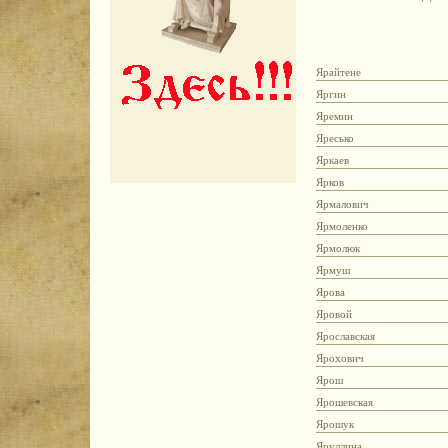
Ярайтене
Яргин
Яремин
Яресько
Яркаев
Ярков
Ярмалович
Ярмоленко
Ярмолюк
Ярмуш
Ярова
Яровой
Ярославская
Ярохович
Ярош
Ярошевская
Ярошук
Яруллина