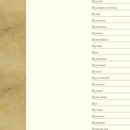
Ярушев
Ярушина-осипова
Ярчак
Ярчихина
Ярыжнова
Ярюкин
Ярвелайнен
Ярешко
Ярка
Ярлыкопов
Ярмонкин
Яровов
Ярустовский
Ярчукова
Яралова
Яраполова
Ярв
Ярелева
Яренская
Ярещенко
Яриновская