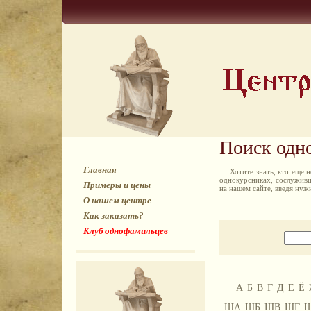
Поиск одн
Главная
Хотите знать, кто еще
однокурсниках, сослуживц
Примеры и цены
на нашем сайте, введя ну
О нашем центре
Как заказать?
Клуб однофамильцев
А
Б
В
Г
Д
Е
Ё
ША
ШБ
ШВ
ШГ