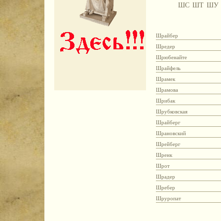
ШС
ШТ
ШУ
Шрайбер
Шредер
Шрюбенайте
Шрайфель
Шрамек
Шрамова
Шрибак
Шрубковская
Шрайберг
Шрановский
Шрейберг
Шренк
Шрот
Шрадер
Шребер
Шруропат