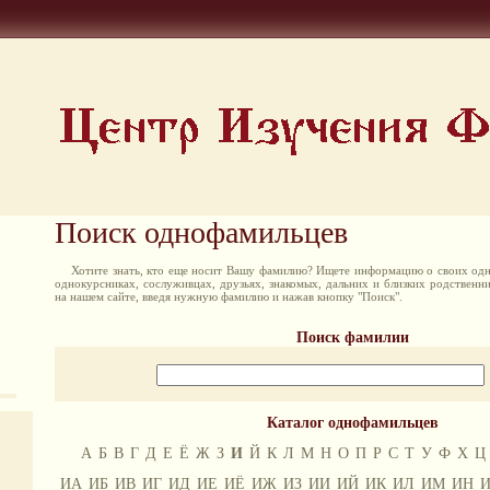
Поиск однофамильцев
Хотите знать, кто еще носит Вашу фамилию? Ищете информацию о своих одн
однокурсниках, сослуживцах, друзьях, знакомых, дальних и близких родственн
на нашем сайте, введя нужную фамилию и нажав кнопку "Поиск".
Поиск фамилии
Каталог однофамильцев
А
Б
В
Г
Д
Е
Ё
Ж
З
И
Й
К
Л
М
Н
О
П
Р
С
Т
У
Ф
Х
Ц
ИА
ИБ
ИВ
ИГ
ИД
ИЕ
ИЁ
ИЖ
ИЗ
ИИ
ИЙ
ИК
ИЛ
ИМ
ИН