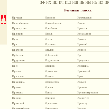
ИФ
ИХ
ИЦ
ИЧ
ИШ
ИЩ
ИЬ
ИЫ
ИЪ
ИЭ
И
Результат поиска:
Иргашев
Иревлин
Иремашвили
Иржембицкая
Иржембицкий
Ирзин
Иринархова
Иркабаева
Иркитов
Ирлицин
Ирлык
Ирназарова
Ирук
Ирхин
Ирхина
Ира
Иразиева
Ираклий
Иралиева
Иралин
Иранек
Ирбеткин
Ирбитский
Ирг
Ирдуганов
Ирдуганова
Ирдуллин
Ирен
Иренков
Ирескина
Ирешев
Иржавская
Иржавский
Иржанова
Иржина
Ирза
Ирзайкина
Ирзахметов
Ирзыев
Иризан
Ириков
Ирикова
Иримова
Ирина
Иринапптровзева
Иринин
Иринина
Ириничев
Иринский
Иринчеева
Ириоглу
Ирисмамбетов
Ирисметов
Ирисов