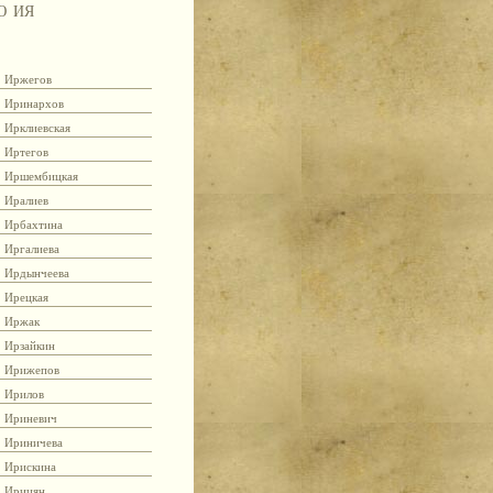
Ю
ИЯ
Иржегов
Иринархов
Ирклиевская
Иртегов
Иршембицкая
Иралиев
Ирбахтина
Иргалиева
Ирдынчеева
Ирецкая
Иржак
Ирзайкин
Ирижепов
Ирилов
Ириневич
Ириничева
Ирискина
Ирицян