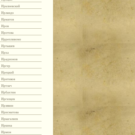
Ирклиевский
Ирландо
Ирматов
Иров
Иротова
Иррепливомо
Иртышев
Ирха
Ирадионов
Иргер
Ирецкий
Иритиков
Иртлач
Ирбахтин
Иргизцев
Ирзявин
Ирисматова
Иркагалиев
Иркина
Ирмон