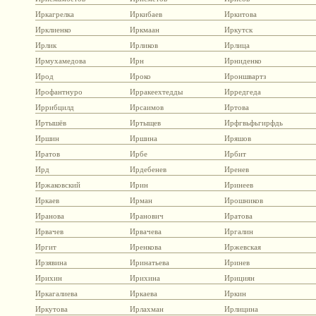
Иркагрелка
Иркибаев
Иркитова
Ирклиенко
Иркмаан
Иркутск
Ирлик
Ирликов
Ирлица
Ирмухамедова
Ирн
Ирниденко
Ирод
Ироко
Ироншвартз
Ирофантнуро
Ирракеехтедды
Ирредгеда
Иррибцилд
Ирсаимов
Иртова
Иртышёв
Иртыщев
Ирфгвьфьгирфдь
Иршин
Иршина
Иряшов
Иратов
Ирбе
Ирбит
Ирд
Ирдебенев
Иренев
Иржаковский
Ирин
Иринеев
Иркаев
Ирман
Ирошников
Иранова
Иранович
Иратова
Ирвачев
Ирвачева
Иргалин
Иргит
Иренкова
Иржевская
Ирзявина
Иринатьева
Иринев
Ирихин
Ирихина
Ирициян
Иркагалиева
Иркаева
Иркин
Иркутова
Ирлахман
Ирлицина