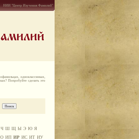
НИИ "Центр Изучения Фамилий"
офамильцах, одноклассниках,
иках? Попробуйте сделать это
Ч
Ш
Щ
Ы
Э
Ю
Я
ИО
ИП
ИР
ИС
ИТ
ИУ