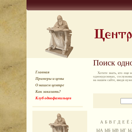
Поиск одн
Главная
Хотите знать, кто еще
однокурсниках, сослуживц
Примеры и цены
на нашем сайте, введя ну
О нашем центре
Как заказать?
Клуб однофамильцев
А
Б
В
Г
Д
Е
Ё
ЫА
ЫБ
ЫВ
ЫГ
Ы