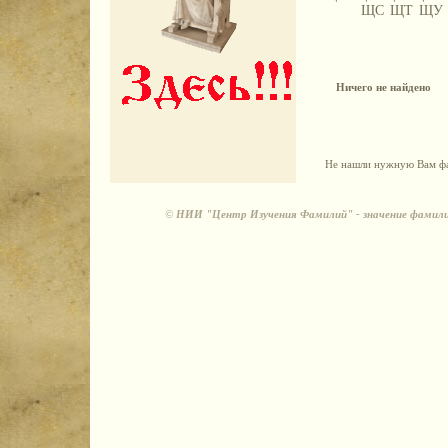
ЩС
ЩТ
ЩУ
Ничего не найдено
Не нашли нужную Вам фа
©
НИИ "Центр Изучения Фамилий" - значение фамили