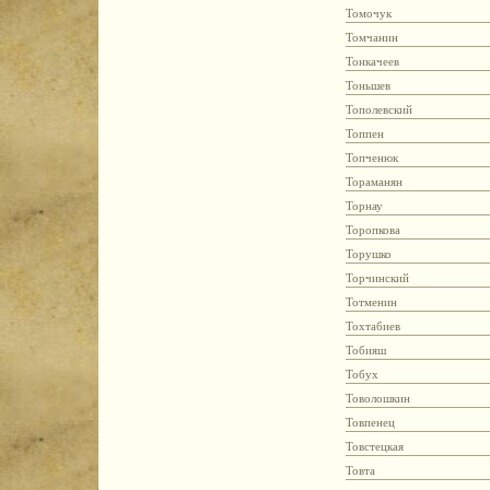
Томочук
Томчанин
Тонкачеев
Тоньшев
Тополевский
Топпен
Топченюк
Тораманян
Торнау
Торопкова
Торушко
Торчинский
Тотменин
Тохтабиев
Тобияш
Тобух
Товолошкин
Товпенец
Товстецкая
Товта