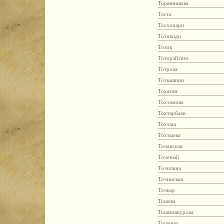
Торянникова
Тоста
Тосхопарн
Тотикиди
Тоток
Тоторайтите
Тотрова
Тотьмянин
Тохатян
Тохтамова
Тохтарбаев
Тохташ
Тохтыева
Точанская
Точеный
Точилина
Точинская
Точкар
Тошева
Тошкошкурова
Тощенко