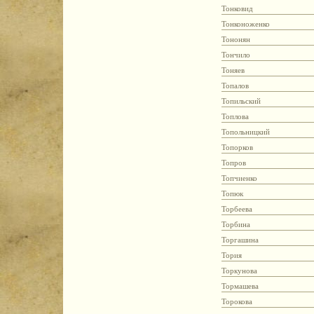
Тонковид
Тонконоженко
Тононян
Тончило
Тоняев
Топалов
Топильский
Топлова
Топольницкий
Топорков
Топров
Топчиенко
Топюк
Торбеева
Торбина
Торгашина
Тория
Торкунова
Тормашева
Торокова