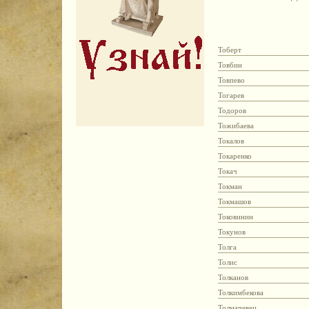
Тоберт
Товбин
Товпево
Тогарев
Тодоров
Тожибаева
Токалов
Токаренко
Токач
Токман
Токмашов
Токовинин
Токунов
Толга
Толис
Толканов
Толкимбекова
Толмачевец