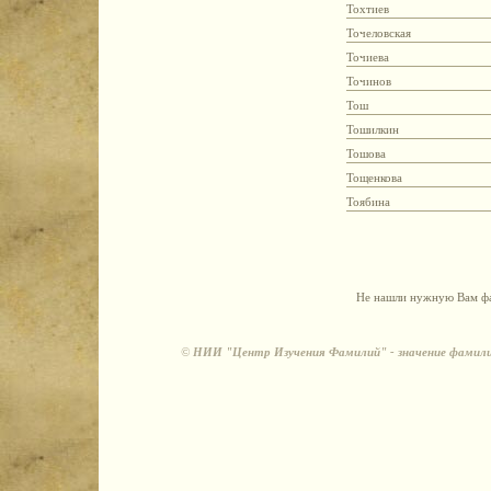
Тохтиев
Точеловская
Точиева
Точинов
Тош
Тошилкин
Тошова
Тощенкова
Тоябина
Не нашли нужную Вам фа
©
НИИ "Центр Изучения Фамилий" - значение фамили