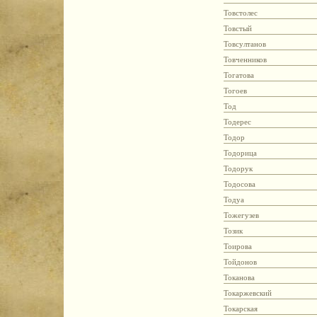
Товстолес
Товстый
Товсултанов
Товченников
Тогатова
Тогоев
Тод
Тодерес
Тодор
Тодорица
Тодорук
Тодосова
Тодуа
Тожегузев
Тозик
Тоирова
Тойдонов
Токанова
Токаржевский
Токарская