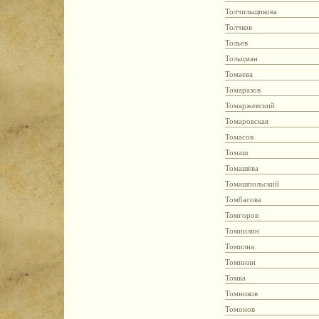
Толчильщикова
Толчков
Тольев
Тольцман
Томаева
Томаразов
Томаржевский
Томаровская
Томасов
Томаш
Томашёва
Томашпольский
Томбасова
Томгоров
Томиилин
Томилна
Томинин
Томка
Томников
Томонов