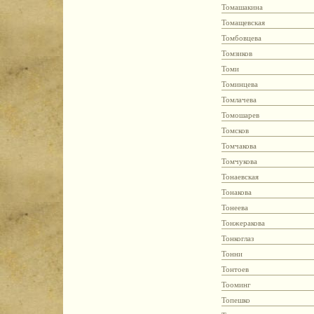
Томашакина
Томащевская
Томбовцева
Томзиков
Томи
Томинцева
Томлачева
Томошарев
Томсков
Томчакова
Томчукова
Тонаевская
Тонакова
Тонеева
Тонжеракова
Тонкоглаз
Тонни
Тонтоев
Тооминг
Топешко