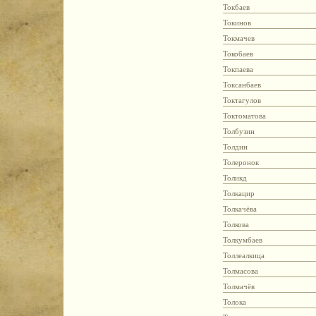
Токбаев
Токинов
Токмачев
Токобаев
Токпаева
Токсанбаев
Токтагулов
Токтоматова
Толбузин
Толдин
Толеронок
Толикд
Толкацир
Толкачёва
Толкова
Толкумбаев
Толлеалкица
Толмасова
Толмачёв
Толока