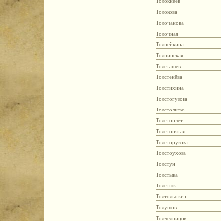
Толокнеев
Толокова
Толочанова
Толочная
Толпейкина
Толпинская
Толсташев
Толстенёва
Толстихина
Толстогузова
Толстолитко
Толстоплёт
Толстопятая
Толсторукова
Толстоухова
Толстун
Толстыка
Толстюк
Толтолыткин
Толушов
Толчелницов