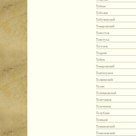
Тобиас
Тоболев
Тобулинский
Товаровский
Товостов
Товстуха
Тогузов
Тодрия
Тойен
Токаровский
Токтахунов
Толвинский
Толли
Толокновский
Толочанов
Толстенок
Толубзин
Томадзе
Томановский
Томиловский