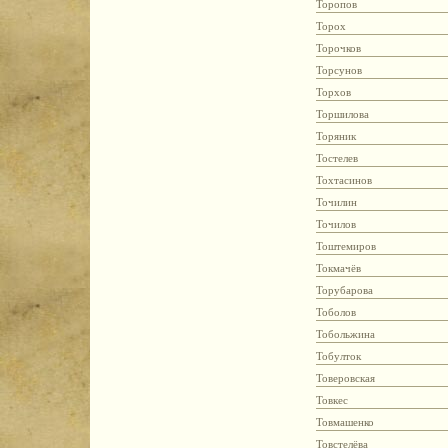
Торопов
Торох
Торочков
Торсунов
Торхов
Торшилова
Торяник
Тостелев
Тохтасинов
Точилин
Точилов
Тоштемиров
Токмачёв
Торубарова
Тоболов
Тобольжина
Тобулток
Товеровская
Товкес
Товмашенко
Товстелёва