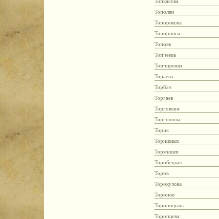
Топкасова
Тополян
Топорикова
Топорнина
Топоян
Топчеева
Топчиренко
Тораева
Торбач
Торгаев
Торговкин
Торгошова
Торик
Торишных
Тормншев
Торобецкая
Торов
Торокулова
Торонов
Торопицына
Торопцева