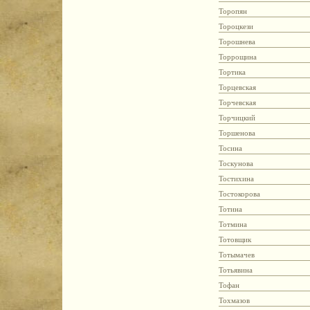
Торопян
Тороцкези
Торошнева
Торрощина
Тортика
Торцевская
Торчевская
Торчицкий
Торшенова
Тосина
Тоскунова
Тостихина
Тостокорова
Тотина
Тотмина
Тотовщик
Тотымачев
Тотьявина
Тофан
Тохмазов