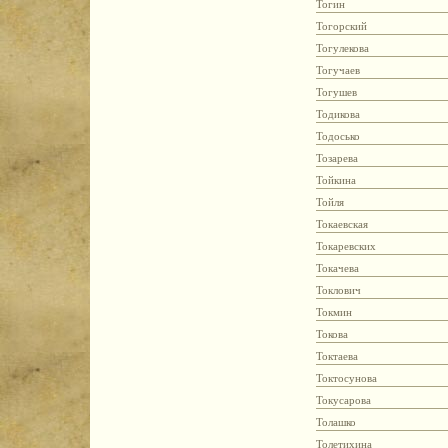
Тогин
Тогорский
Тогулекова
Тогучаев
Тогушев
Тодикова
Тодосько
Тозарева
Тойкина
Тойля
Токаевская
Токаревских
Токачева
Токлович
Токмин
Токова
Токтаева
Токтосунова
Токусарова
Толашко
Толетихина