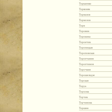
Торкаенко
Торконяк
Тормазов
Тормозов
Торн
Торовин
Торокина
Торончик
Торопицын
Тороповская
Торопчанин
Торопчинов
Торочкин
Торошелидзе
Торская
Торуа
Торхова
Торчик
Торчинова
Торшин