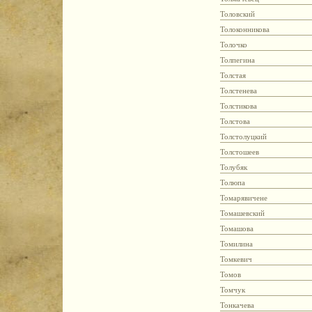
Толовский
Толоконникова
Толочко
Толпегина
Толстая
Толстенева
Толстикова
Толстова
Толстолуцкий
Толстошеев
Толубяк
Толюпа
Томарявичене
Томашевский
Томашова
Томилина
Томкевич
Томов
Томчук
Тонкачева