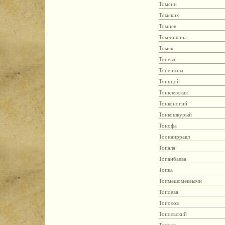
Томсин
Томских
Томцев
Томчишина
Томяк
Тонева
Тоненкова
Тоницой
Тонклевская
Тонконогий
Тонкошкурый
Тонофа
Тоонаирравл
Топала
Топанбаева
Топка
Топмешомекеымн
Топоева
Тополов
Топольский