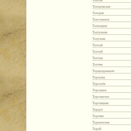
Тополя
Топоривская
Топорко
Топочканов
Топталкин
Топтунова
Топузова
Топчай
Топчей
Топчин
Топчян
Торароррынент
Торгаева
Торгачёв
Торгашов
Торговичев
Торговцева
Тордуа
Торенко
Торжинская
Торий