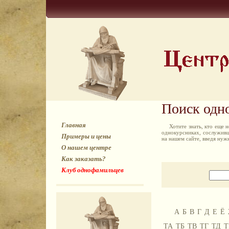
Поиск одн
Главная
Хотите знать, кто еще
однокурсниках, сослуживц
Примеры и цены
на нашем сайте, введя ну
О нашем центре
Как заказать?
Клуб однофамильцев
А
Б
В
Г
Д
Е
Ё
ТА
ТБ
ТВ
ТГ
ТД
Т