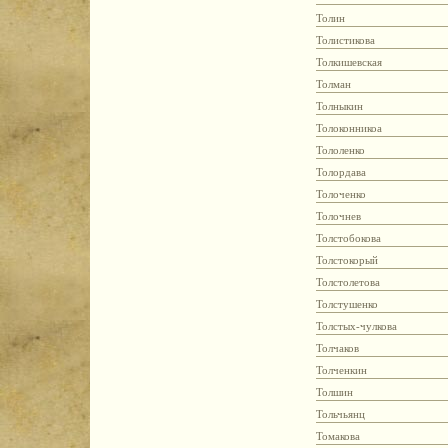
Толин
Толистикова
Толкишевская
Толман
Толныкин
Толоконникоа
Тололенко
Толордава
Толоченко
Толочнев
Толстобокова
Толстокорый
Толстолетова
Толстушенко
Толстых-чулкова
Толчаков
Толченкин
Толшин
Тольчьянц
Томакова