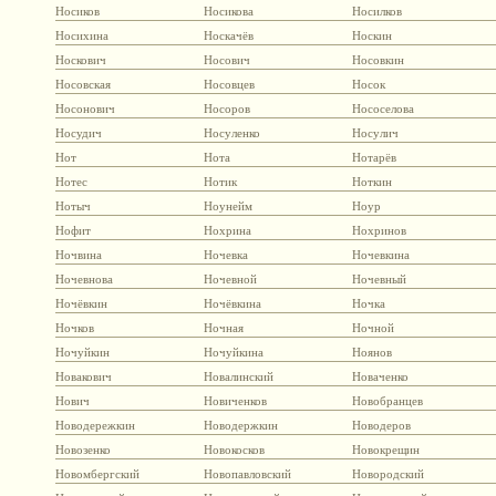
Носиков
Носикова
Носилков
Носихина
Носкачёв
Носкин
Носкович
Носович
Носовкин
Носовская
Носовцев
Носок
Носонович
Носоров
Нососелова
Носудич
Носуленко
Носулич
Нот
Нота
Нотарёв
Нотес
Нотик
Ноткин
Нотыч
Ноунейм
Ноур
Нофит
Нохрина
Нохринов
Ночвина
Ночевка
Ночевкина
Ночевнова
Ночевной
Ночевный
Ночёвкин
Ночёвкина
Ночка
Ночков
Ночная
Ночной
Ночуйкин
Ночуйкина
Ноянов
Новакович
Новалинский
Новаченко
Нович
Новиченков
Новобранцев
Новодережкин
Новодержкин
Новодеров
Новозенко
Новокосков
Новокрещин
Новомбергский
Новопавловский
Новородский