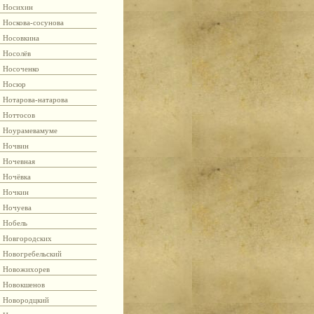
Носихин
Носкова-сосунова
Носовкина
Носолёв
Носоченко
Носюр
Нотарова-натарова
Ноттосов
Ноурамевамуме
Ночвин
Ночевная
Ночёвка
Ночкин
Ночуева
Нобель
Новгородских
Новогребельский
Новожихорев
Новокшенов
Новородцкий