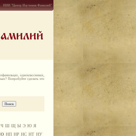
НИИ "Центр Изучения Фамилий"
офамильцах, одноклассниках,
иках? Попробуйте сделать это
Ч
Ш
Щ
Ы
Э
Ю
Я
НО
НП
НР
НС
НТ
НУ