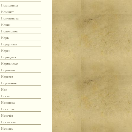
Нокиррины
Номинат
Номоконова
Ноник
Нонононон
Норв
Нордонаев
Норец
Норицына
Норманская
Норметов
Норсеев
Норченков
Нос
Носак
Носанова
Носатова
Носачёв
Носевская
Носивец