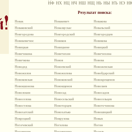
НФ
НХ
НЦ
НЧ
НШ
НЩ
НЬ
НЫ
НЪ
НЭ
Н
Результат поиска:
Новак
Новакевич
Новакова
Новаковский
Новалаускас
Новальский
Новгородова
Новгородский
Новгородцев
Новикевичюс
Новиков
Новикова
Новицкая
Новицкене
Новицкий
Новичикина
Новичихин
Новичихина
Новичкова
Новов
Новова
Новодед
Новоевский
Новоженская
Новожилов
Новожилова
Новойдарский
Новоковская
Новоковский
Новокрещенов
Новокшонова
Новокщенов
Новолаев
Новолокин
Новосад
Новосадов
Новоселова
Новосельский
Новосельцев
Новостлова
Новоторцев
Новоточинова
Новохатский
Новохатько
Новошицкий
Новроцкий
Новрузова
Новых
Ногачевский
Ногилова
Ногин
Ноговицин
Ноговицина
Нодель