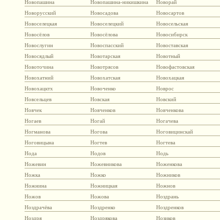
Новопашина
Новопашина-никишкина
Новорай
Новорусский
Новосадова
Новосартов
Новоселецкая
Новоселецкий
Новосельская
Новосёлов
Новосёлова
Новосибирск
Новослугин
Новоспасский
Новоставская
Новосядлый
Новотарская
Новотный
Новоточина
Новотрясов
Новофастовская
Новохатний
Новохатская
Новохацкая
Новохацктх
Новоченко
Новрос
Новсельцев
Новская
Новский
Новчек
Новченков
Новченкова
Ногаев
Ногай
Ногачева
Ногманова
Ногова
Ноговицинскай
Ноговицына
Ногтев
Ногтева
Нода
Нодов
Нодь
Ножевин
Ножевникова
Ноженкова
Ножка
Ножко
Ножников
Ножнина
Ножницкая
Ножнов
Ножов
Ножова
Ноздрань
Ноздрачёва
Ноздренко
Ноздренков
Ноздря
Ноздрякова
Нозиков