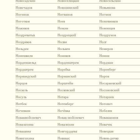
Новосадский
Новоселицкий
Новосильский
Новочадов
Новошинский
Новьянова
Ногинов
Ногманов
Ногмов
Ноготков
Ноев
Ножевников
Ножиков
Ножин
Ножницев
Ноздреватых
Ноздрицкий
Ноздрунов
Ноздряков
Нолви
Нолг
Нольден
Нолькен
Номеров
Нонешвили
Ноников
Нонин
Норденшельд
Норденштрем
Нордман
Нордштрем
Норейка
Норенберг
Нормандский
Норманский
Норов
Норцов
Норштейн
Носаржевский
Носкель
Носковский
Носоновский
Носуль
Нотара
Нотариев
Нотбек
Нотенберг
Нотович
Ночевкин
Ночёвка
Нобелев
Новакмойсиевич
Новак-мойсиевич
Новакшонов
Новалахина
Новалихин
Новачек
Новашина
Новгордцева
Новецкая
Новигихина
Новикас
Новик-дичко