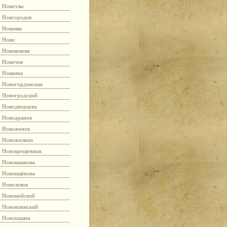
Новачлы
Новгородев
Новенко
Нови
Новикокова
Новичев
Новкина
Новогординская
Новогродский
Новодворцева
Новодранов
Новоженов
Новожилкин
Новокрещенных
Новокшанова
Новокщёнова
Новолоков
Новомейский
Новомлинский
Новопашин