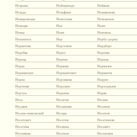
Нозрина
Нойенштадт
Нойкова
Нольдо
Нольфина
Номаконова
Номировская
Номогаева
Номоконов
Номоши
Нон
Нони
Нонка
Нонн
Ноновоы
Нопаппеск
Нор
Норбу-доржу
Норватова
Норгелене
Нордберг
Норейко
Норел
Норенко
Норець
Норина
Норица
Норка
Норкова
Нормалек
Норманских
Нормантович
Норматов
Норна
Норовкова
Норрис
Нортенко
Норушев
Норходжаев
Норчук
Норьина
Норяк
Носа
Носагин
Носаев
Носаков
Носаненко
Носанов
Носань-никольский
Носарь
Носатов
Носатович
Носачев
Носаченоко
Носачёва
Носвина
Носевич
Носенкова
Носенок
Носеноков