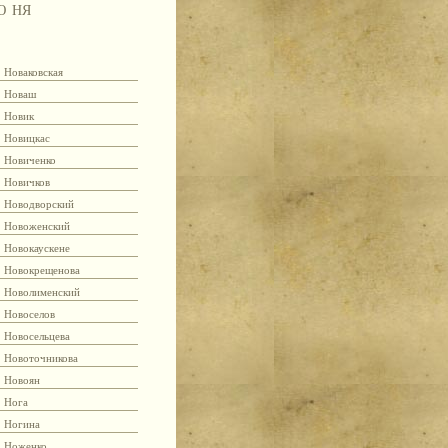
Ю
НЯ
Новаковская
Новаш
Новик
Новицкас
Новиченко
Новичков
Новодворский
Новоженский
Новокаускене
Новокрещенова
Новолименский
Новоселов
Новосельцева
Новоточникова
Новоян
Нога
Ногина
Ноженко