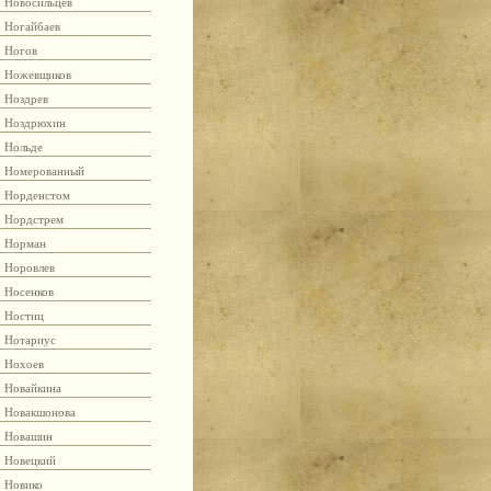
Новосильцев
Ногайбаев
Ногов
Ножевщиков
Ноздрев
Ноздрюхин
Нольде
Номерованный
Норденстом
Нордстрем
Норман
Норовлев
Носенков
Ностиц
Нотариус
Нохоев
Новайкина
Новакшонова
Новашин
Новецкий
Новико