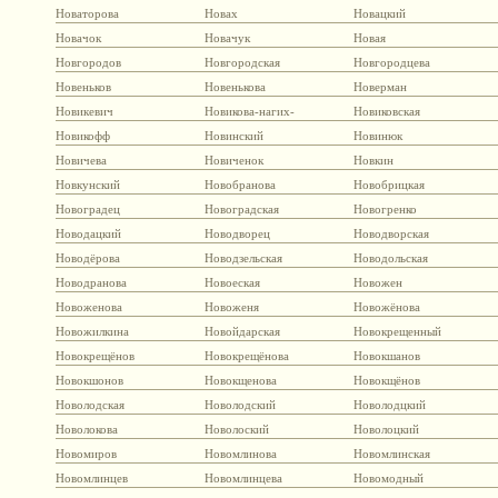
Новаторова
Новах
Новацкий
Новачок
Новачук
Новая
Новгородов
Новгородская
Новгородцева
Новеньков
Новенькова
Новерман
Новикевич
Новикова-нагих-
Новиковская
Новикофф
Новинский
Новинюк
Новичева
Новиченок
Новкин
Новкунский
Новобранова
Новобрицкая
Новоградец
Новоградская
Новогренко
Новодацкий
Новодворец
Новодворская
Новодёрова
Новодзельская
Новодольская
Новодранова
Новоеская
Новожен
Новоженова
Новоженя
Новожёнова
Новожилкина
Новойдарская
Новокрещенный
Новокрещёнов
Новокрещёнова
Новокшанов
Новокшонов
Новокщенова
Новокщёнов
Новолодская
Новолодский
Новолодцкий
Новолокова
Новолоский
Новолоцкий
Новомиров
Новомлинова
Новомлинская
Новомлинцев
Новомлинцева
Новомодный