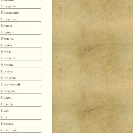
Ноздрачев
Ноздрюхина
Номерчук
Норвид
Норицин
Норкина
Норова
Носаль
Носацкий
Носенко
Носкова
Носовский
Носочевский
Носырева
Нохрин
Ноянова
Ноак
Нов
Новаков
Новаторов