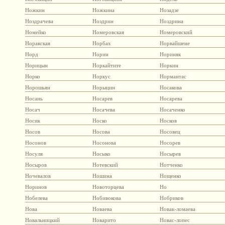
Ножкин
Ножкина
Нозадзе
Ноздрачева
Ноздрин
Ноздрина
Номейко
Номеровская
Номеровский
Норавская
Норбах
Норвайшене
Норд
Норин
Нориняк
Норицын
Норкайтите
Норкин
Норко
Норкус
Нормантас
Норошьян
Норыцин
Носакова
Носань
Носарев
Носарева
Носач
Носачева
Носаченко
Носик
Носко
Носков
Носов
Носова
Носовец
Носонов
Носонова
Носорев
Носуля
Носыко
Носырев
Носыров
Нотевский
Нотченко
Ночевалов
Ношина
Нощенко
Норинов
Новоторцева
Но
Нобелева
Нобивокова
Нобриков
Нова
Новаева
Новак-ломаева
Новальницкий
Новарито
Новас-лопес