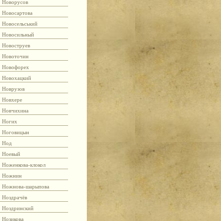
Новорусов
Новосартова
Новосельський
Новосильный
Новоструев
Новоточин
Новофорех
Новохацкий
Новрузов
Новхере
Новчихина
Ногих
Ноговицын
Нод
Ноевый
Ноженкова-клокол
Ножнин
Ножнова-шарыпова
Ноздрачёв
Ноздринский
Нозикова