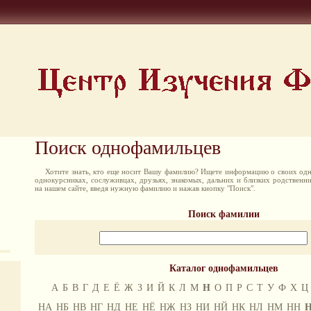
Поиск однофамильцев
Хотите знать, кто еще носит Вашу фамилию? Ищете информацию о своих одн
однокурсниках, сослуживцах, друзьях, знакомых, дальних и близких родственн
на нашем сайте, введя нужную фамилию и нажав кнопку "Поиск".
Поиск фамилии
Каталог однофамильцев
А
Б
В
Г
Д
Е
Ё
Ж
З
И
Й
К
Л
М
Н
О
П
Р
С
Т
У
Ф
Х
Ц
НА
НБ
НВ
НГ
НД
НЕ
НЁ
НЖ
НЗ
НИ
НЙ
НК
НЛ
НМ
НН