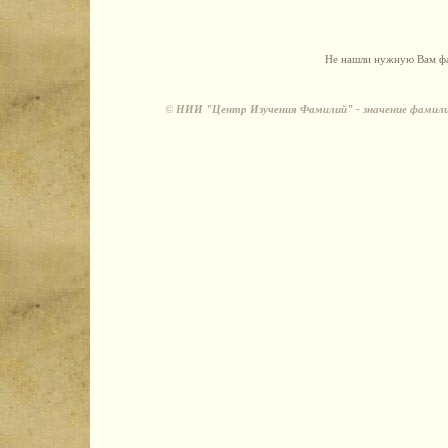
Не нашли нужную Вам фа
©
НИИ "Центр Изучения Фамилий" - значение фамили