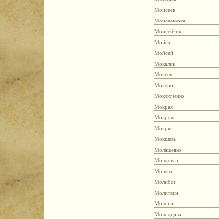
Моисеев
Моисеенкова
Моисейчик
Мойса
Мойсей
Мокалин
Мокеев
Мокеров
Моключенко
Мокрая
Мокрова
Мокряк
Мокшева
Молащенко
Молдован
Молева
Молибог
Молитвин
Мологин
Молодцова