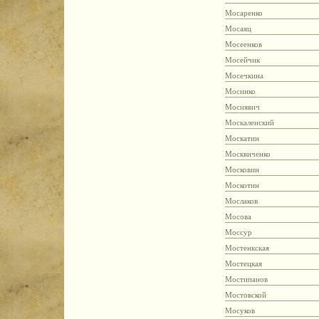
Мосаренко
Мосаяц
Мосеенков
Мосейчик
Мосечкина
Мосинко
Мосиявич
Москаленский
Москатин
Москвиченко
Московин
Москотин
Мослаков
Мосова
Моссур
Мостенкская
Мостецкая
Мостипанов
Мостовской
Мосуков