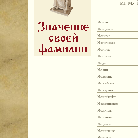
МТ
МУ
Мовган
Мовсумов
Могилев
Могилевцев
Могилко
Могонин
Мода
Модин
Модякина
Можайская
Можарова
Можейкайте
Можеривская
Можчиль
Мозговая
Моздыган
Мозниченко
Мозолюк