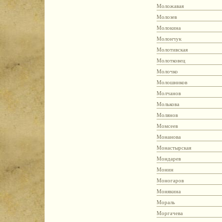
Моложавая
Молозев
Молокина
Молончук
Молотивская
Молотковец
Молочко
Молошников
Молчанов
Молькова
Молянов
Момсеев
Монанова
Монастырская
Мондарев
Монин
Моногаров
Монякина
Мораль
Моргачева