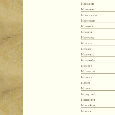
Можалина
Можеикин
Можельский
Моженская
Можитов
Можной
Можорова
Мозалов
Мозгавой
Мозгелина
Мозговойа
Мозеров
Мозжелова
Мозилов
Мозола
Мозоля
Мозырский
Моисеевич
Моисейнко
Моишев