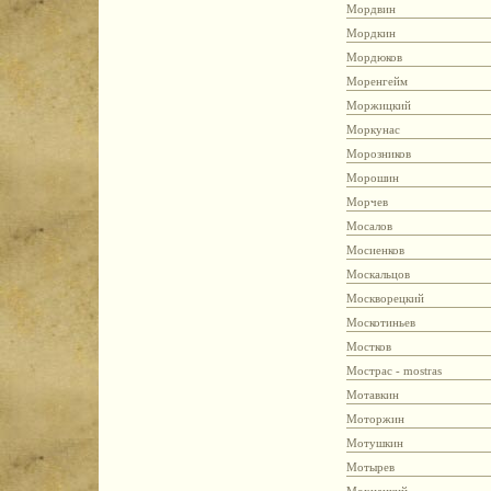
Мордвин
Мордкин
Мордюков
Моренгейм
Моржицкий
Моркунас
Морозников
Морошин
Морчев
Мосалов
Мосиенков
Москальцов
Москворецкий
Москотиньев
Мостков
Мострас - mostras
Мотавкин
Моторжин
Мотушкин
Мотырев