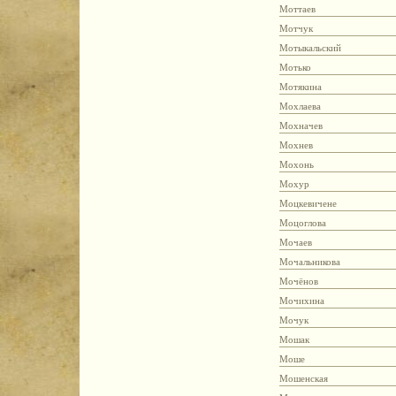
Моттаев
Мотчук
Мотыкальский
Мотько
Мотякина
Мохлаева
Мохначев
Мохнев
Мохонь
Мохур
Моцкевичене
Моцоглова
Мочаев
Мочальникова
Мочёнов
Мочихина
Мочук
Мошак
Моше
Мошенская