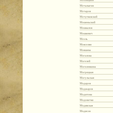
Мохнацкий
Мочалыгин
Мочаров
Мочутковский
Мошеньский
Мошкалов
Мошкевич
Моэль
Мовселян
Мовшева
Могалова
Могелей
Могилевкина
Могрицкая
Могульская
Модаров
Моджаров
Модитова
Модовичко
Модявская
Модясов