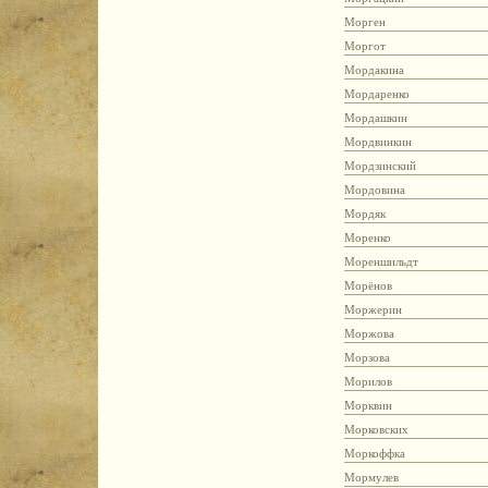
Морген
Моргот
Мордакина
Мордаренко
Мордашкин
Мордвинкин
Мордзинский
Мордовина
Мордяк
Моренко
Мореншильдт
Морёнов
Моржерин
Моржова
Морзова
Морилов
Морквин
Морковских
Моркоффка
Мормулев