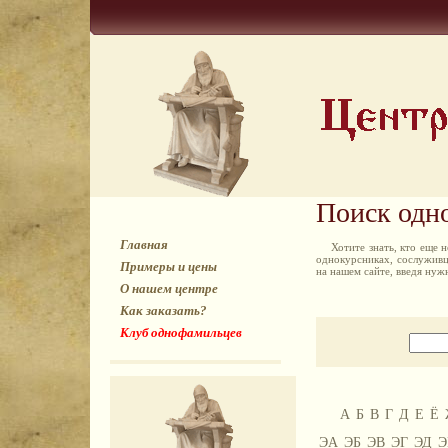
Поиск одн
Главная
Хотите знать, кто еще
однокурсниках, сослуживц
Примеры и цены
на нашем сайте, введя ну
О нашем центре
Как заказать?
Клуб однофамильцев
А
Б
В
Г
Д
Е
Ё
ЭА
ЭБ
ЭВ
ЭГ
ЭД
Э