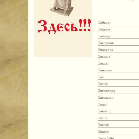
Энбрехт
Эндреев
Энвальд
Энговатов
Эндоуров
Энелане
Энкель
Эннанова
Энс
Энтель
Энгельгард
Энгельсон
Энден
Энкович
Энтов
Энграф
Эндерс
Энельбейм