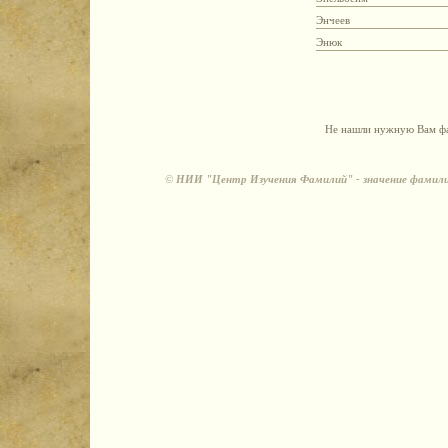
Энчеев
Энюк
Не нашли нужную Вам фа
©
НИИ "Центр Изучения Фамилий" - значение фамили