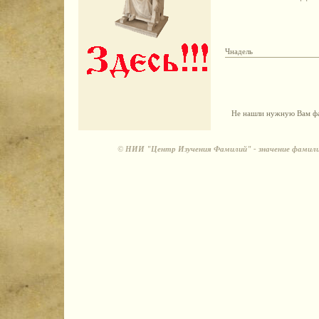
Чнадель
Не нашли нужную Вам фа
©
НИИ "Центр Изучения Фамилий" - значение фамили