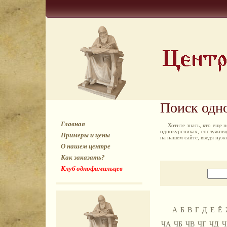
Поиск одн
Главная
Хотите знать, кто еще
однокурсниках, сослуживц
Примеры и цены
на нашем сайте, введя ну
О нашем центре
Как заказать?
Клуб однофамильцев
А
Б
В
Г
Д
Е
Ё
ЧА
ЧБ
ЧВ
ЧГ
ЧД
Ч