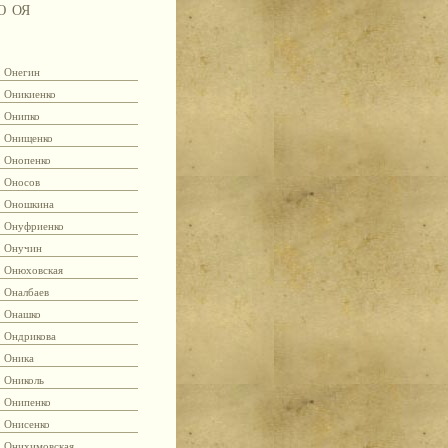
Ю
ОЯ
Онегин
Оникиенко
Онипко
Онищенко
Онопенко
Оносов
Оношкина
Онуфриенко
Онучин
Онюховская
Оналбаев
Онашко
Ондрикова
Оника
Ониколь
Онипенко
Онисенко
Онихимовская