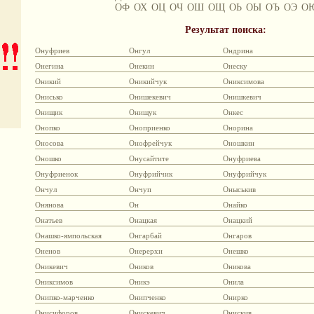
ОФ
ОХ
ОЦ
ОЧ
ОШ
ОЩ
ОЬ
ОЫ
ОЪ
ОЭ
О
Результат поиска:
Онуфриев
Онгул
Ондрина
Онегина
Онекин
Онеску
Оникий
Оникийчук
Ониксимова
Онисько
Онишекевич
Онишкевич
Онищик
Онищук
Онкес
Онопко
Оноприенко
Онорина
Оносова
Онофрейчук
Оношкин
Оношко
Онусайтите
Онуфриева
Онуфриенок
Онуфрийчик
Онуфрийчук
Ончул
Ончуп
Оныськив
Онянова
Он
Онайко
Онатьев
Онацкая
Онацкий
Онашко-ямпольская
Онгарбай
Онгаров
Оненов
Онерерхи
Онешко
Оникевич
Оников
Оникова
Ониксимов
Оникэ
Онила
Онипко-марченко
Онипченко
Онирко
Онисифоров
Онискевич
Онискив