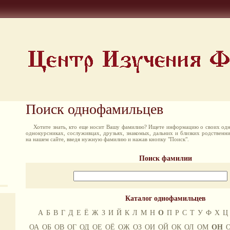
Поиск однофамильцев
Хотите знать, кто еще носит Вашу фамилию? Ищете информацию о своих одн
однокурсниках, сослуживцах, друзьях, знакомых, дальних и близких родственн
на нашем сайте, введя нужную фамилию и нажав кнопку "Поиск".
Поиск фамилии
Каталог однофамильцев
А
Б
В
Г
Д
Е
Ё
Ж
З
И
Й
К
Л
М
Н
О
П
Р
С
Т
У
Ф
Х
Ц
ОА
ОБ
ОВ
ОГ
ОД
ОЕ
ОЁ
ОЖ
ОЗ
ОИ
ОЙ
ОК
ОЛ
ОМ
ОН