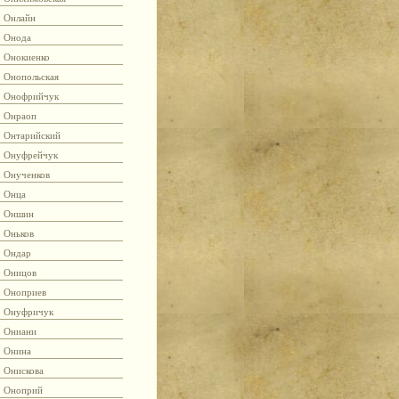
Онлайн
Онода
Онокиенко
Онопольская
Онофрийчук
Онраоп
Онтарийский
Онуфрейчук
Онученков
Онца
Оншин
Оньков
Ондар
Оницов
Оноприев
Онуфричук
Ониани
Онина
Онискова
Оноприй