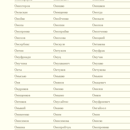
Онихтеров
Онишко
Онишков
Онласкан
Онмщенко
Оногда
Онойко
Онойченко
Онокало
Онопа
Онопин
Онопов
Онопренко
Оноприйко
Онопченко
Онохов
Онохова
Оноцкий
Онсербикс
Онскуле
Онтакова
Онтин
Онтужев
Онуфрак
Онуфриади
Онуц
Онучак
Онучина
Онушканич
Онушко
Онча
Ончуков
Ончукова
Онысько
Онышко
Онькин
Оня
Онянов
Онацевич
Ондриков
Оненко
Онилов
Онищенков
Онкамо
Онков
Онтиков
Онусайтис
Онуфриевич
Оныкий
Онанко
Онгайоол
Оникеенко
Оним
Онин
Онисимов
Онисимова
Ониско
Онкина
Онопрейчук
Онопреянко