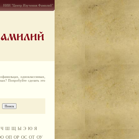
НИИ "Центр Изучения Фамилий"
офамильцах, одноклассниках,
иках? Попробуйте сделать это
Ч
Ш
Щ
Ы
Э
Ю
Я
ОО
ОП
ОР
ОС
ОТ
ОУ