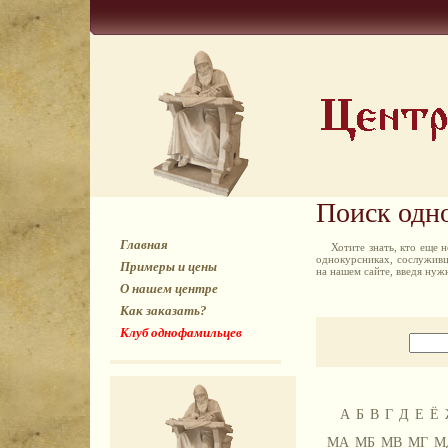
Поиск одн
Главная
Хотите знать, кто еще
однокурсниках, сослуживц
Примеры и цены
на нашем сайте, введя ну
О нашем центре
Как заказать?
Клуб однофамильцев
А
Б
В
Г
Д
Е
Ё
МА
МБ
МВ
МГ
М