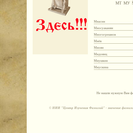
МТ
МУ
Мнасин
Мносуаканян
Многогрешнов
Мнёв
Мноян
Мндоянц
Мнушкин
Мнускина
Не нашли нужную Вам фа
©
НИИ "Центр Изучения Фамилий" - значение фамили