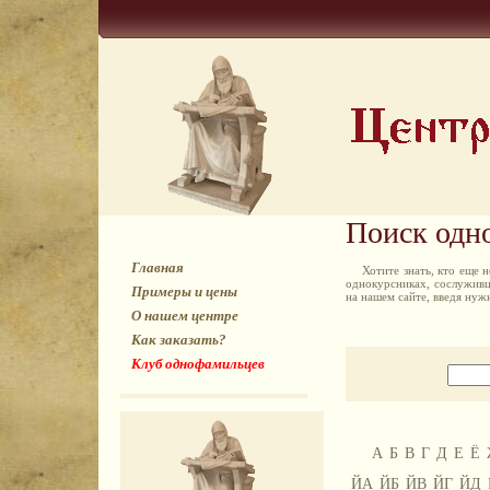
Поиск одн
Главная
Хотите знать, кто еще
однокурсниках, сослуживц
Примеры и цены
на нашем сайте, введя ну
О нашем центре
Как заказать?
Клуб однофамильцев
А
Б
В
Г
Д
Е
Ё
ЙА
ЙБ
ЙВ
ЙГ
ЙД