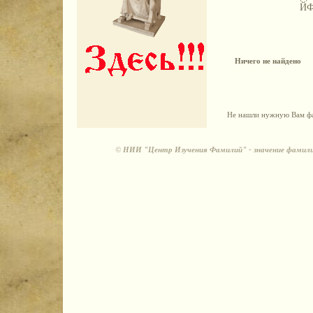
Й
Ничего не найдено
Не нашли нужную Вам фа
©
НИИ "Центр Изучения Фамилий" - значение фамили