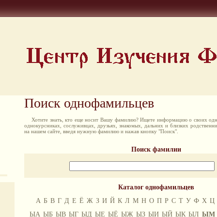
Поиск однофамильцев
Хотите знать, кто еще носит Вашу фамилию? Ищете информацию о своих одн
однокурсниках, сослуживцах, друзьях, знакомых, дальних и близких родственн
на нашем сайте, введя нужную фамилию и нажав кнопку "Поиск".
Поиск фамилии
Каталог однофамильцев
А
Б
В
Г
Д
Е
Ё
Ж
З
И
Й
К
Л
М
Н
О
П
Р
С
Т
У
Ф
Х
Ц
ЫА
ЫБ
ЫВ
ЫГ
ЫД
ЫЕ
ЫЁ
ЫЖ
ЫЗ
ЫИ
ЫЙ
ЫК
ЫЛ
ЫМ