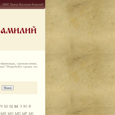
НИИ "Центр Изучения Фамилий"
офамильцах, одноклассниках,
иках? Попробуйте сделать это
Ч
Ш
Щ
Ы
Э
Ю
Я
ЫН
ЫО
ЫП
ЫР
ЫС