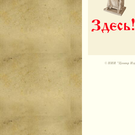
©
НИИ "Центр Изуч