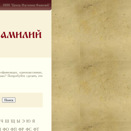
НИИ "Центр Изучения Фамилий"
офамильцах, одноклассниках,
иках? Попробуйте сделать это
Ч
Ш
Щ
Ы
Э
Ю
Я
Н
ФО
ФП
ФР
ФС
ФТ