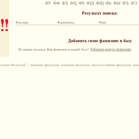
ФУ
ФФ
ФХ
ФЦ
ФЧ
ФШ
ФЩ
ФЬ
ФЫ
ФЪ
ФЭ
Результат поиска:
Фмсенко
Фмлипёнок
Фмю
Добавить свою фамилию в базу
Добавить новую фамилию
Не нашли нужную Вам фамилию в нашей базе?
ения Фамилий" - значение фамилии, история фамилии, происхождение фамилии, чт