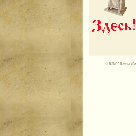
©
НИИ "Центр Изуч