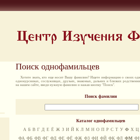
Поиск однофамильцев
Хотите знать, кто еще носит Вашу фамилию? Ищете информацию о своих одн
однокурсниках, сослуживцах, друзьях, знакомых, дальних и близких родственн
на нашем сайте, введя нужную фамилию и нажав кнопку "Поиск".
Поиск фамилии
Каталог однофамильцев
А
Б
В
Г
Д
Е
Ё
Ж
З
И
Й
К
Л
М
Н
О
П
Р
С
Т
У
Ф
Х
Ц
ФА
ФБ
ФВ
ФГ
ФД
ФЕ
ФЁ
ФЖ
ФЗ
ФИ
ФЙ
ФК
ФЛ
ФМ
Ф