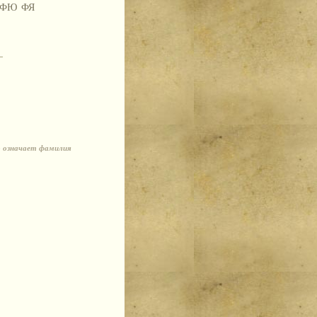
ФЮ
ФЯ
о означает фамилия