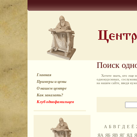
Поиск одн
Главная
Хотите знать, кто еще
однокурсниках, сослуживц
Примеры и цены
на нашем сайте, введя ну
О нашем центре
Как заказать?
Клуб однофамильцев
А
Б
В
Г
Д
Е
Ё
ЯА
ЯБ
ЯВ
ЯГ
ЯД
Я