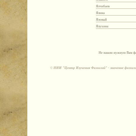
Ялчибаев
Ялина
Яловый
Ялухина
Не нашли нужную Вам фа
©
НИИ "Центр Изучения Фамилий" - значение фамили