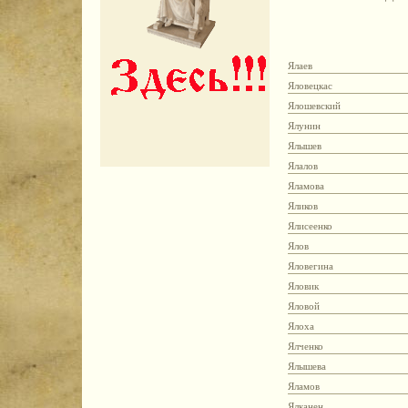
Ялаев
Яловецкас
Ялошевский
Ялунин
Ялышев
Ялалов
Яламова
Яликов
Ялисеенко
Ялов
Яловегина
Яловик
Яловой
Ялоха
Ялченко
Ялышева
Яламов
Ялканен