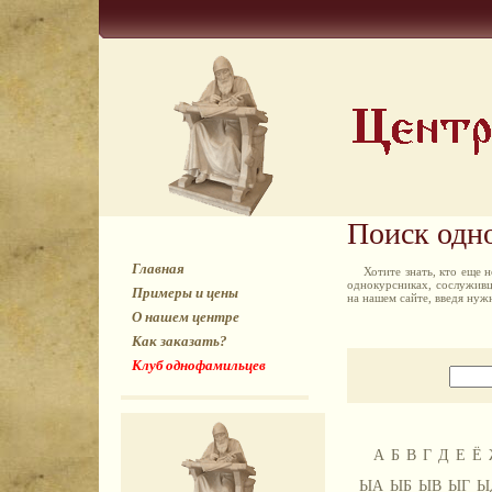
Поиск одн
Главная
Хотите знать, кто еще
однокурсниках, сослуживц
Примеры и цены
на нашем сайте, введя ну
О нашем центре
Как заказать?
Клуб однофамильцев
А
Б
В
Г
Д
Е
Ё
ЫА
ЫБ
ЫВ
ЫГ
Ы