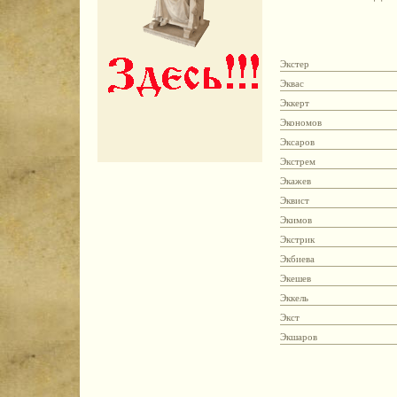
Экстер
Эквас
Эккерт
Экономов
Эксаров
Экстрем
Экажев
Эквист
Экимов
Экстрик
Экбиева
Экешев
Эккель
Экст
Экшаров