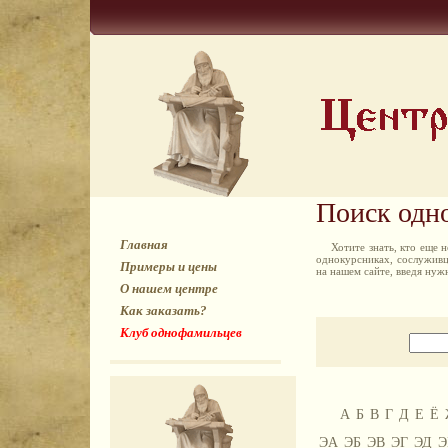
Поиск одн
Главная
Хотите знать, кто еще
однокурсниках, сослуживц
Примеры и цены
на нашем сайте, введя ну
О нашем центре
Как заказать?
Клуб однофамильцев
А
Б
В
Г
Д
Е
Ё
ЭА
ЭБ
ЭВ
ЭГ
ЭД
Э