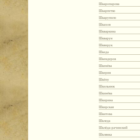
Шкаропарова
Шкарпетко
Шкарупило
Шкахов
Шкваркина
Шкварун
Шквирук
Шкеда
Шкендеров
Шкенёва
Шкерин
Шкёпу
Шкильнюк
Шкинёва
Шкирина
Шкирская
Шкитова
Шкледа
Шклёда-рачинский
Шклянка