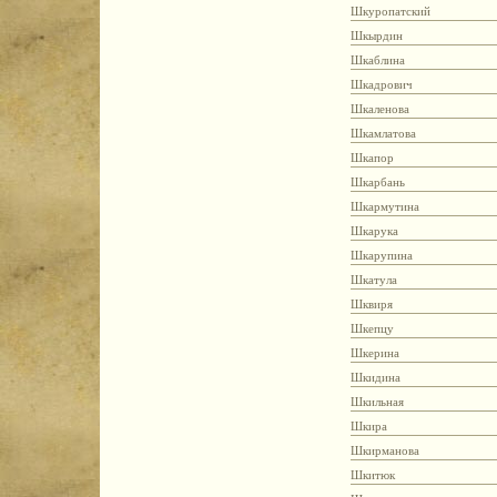
Шкуропатский
Шкырдин
Шкаблина
Шкадрович
Шкаленова
Шкамлатова
Шкапор
Шкарбань
Шкармутина
Шкарука
Шкарупина
Шкатула
Шквиря
Шкепцу
Шкерина
Шкидина
Шкильная
Шкира
Шкирманова
Шкитюк