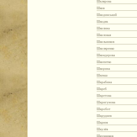
Шклярова
Шков
Шкодинський
Шкодяк
Школина
Школовая
Школьников
Школяренко
Шкондерова
Шкопитко
Шкорина
Шкпкш
Шкрабина
Шкреб
Шкретова
Шкригунова
Шкробот
Шкруднев
Шкрюм
Шкулёв
Шкунников