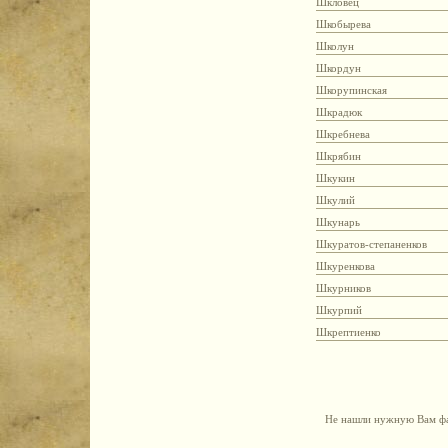
Шкловец
Шкобырева
Школун
Шкордун
Шкорупинская
Шкрадюк
Шкребнева
Шкрябин
Шкукин
Шкулий
Шкунарь
Шкуратов-степаненков
Шкуренкова
Шкурников
Шкурпий
Шкрептиенко
Не нашли нужную Вам фа