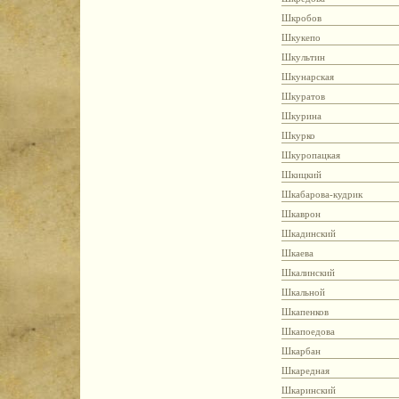
Шкробов
Шкукепо
Шкультин
Шкунарская
Шкуратов
Шкурина
Шкурко
Шкуропацкая
Шкицкий
Шкабарова-кудрик
Шкаврон
Шкадинский
Шкаева
Шкалинский
Шкальной
Шкапенков
Шкапоедова
Шкарбан
Шкаредная
Шкаринский