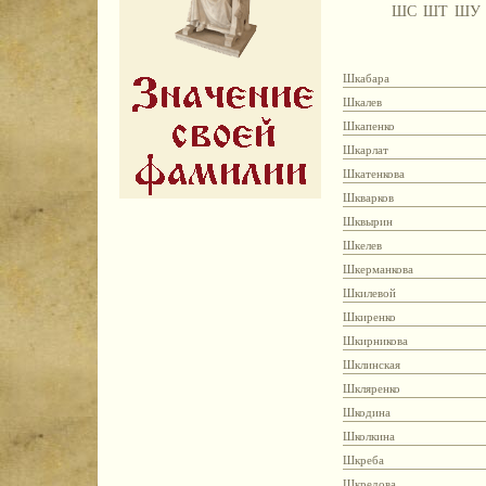
ШС
ШТ
ШУ
Шкабара
Шкалев
Шкапенко
Шкарлат
Шкатенкова
Шкварков
Шквырин
Шкелев
Шкерманкова
Шкилевой
Шкиренко
Шкирникова
Шклинская
Шкляренко
Шкодина
Школкина
Шкреба
Шкредова