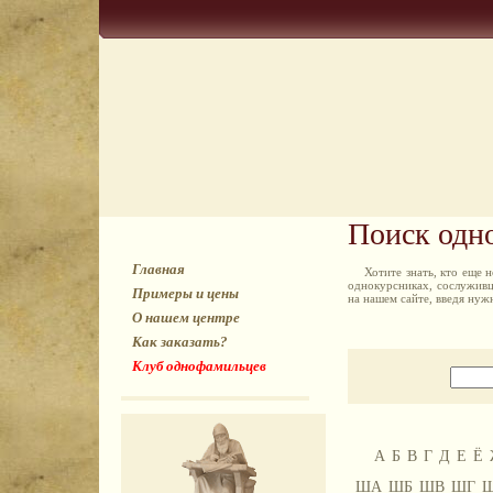
Поиск одн
Главная
Хотите знать, кто еще
однокурсниках, сослуживц
Примеры и цены
на нашем сайте, введя ну
О нашем центре
Как заказать?
Клуб однофамильцев
А
Б
В
Г
Д
Е
Ё
ША
ШБ
ШВ
ШГ