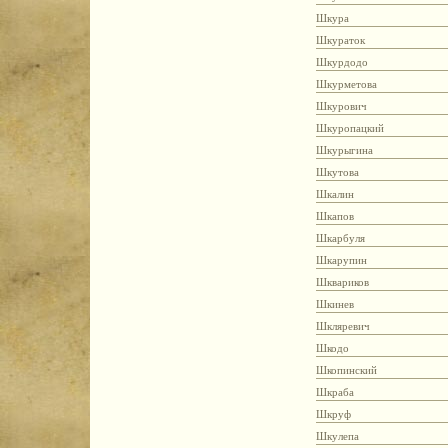
Шкура
Шкураток
Шкурдодо
Шкурметова
Шкурович
Шкуропацкий
Шкурыгина
Шкутова
Шкалин
Шкапов
Шкарбуля
Шкарупин
Шквариков
Шкинев
Шкляревич
Шкодо
Шкопинский
Шкраба
Шкруф
Шкулепа