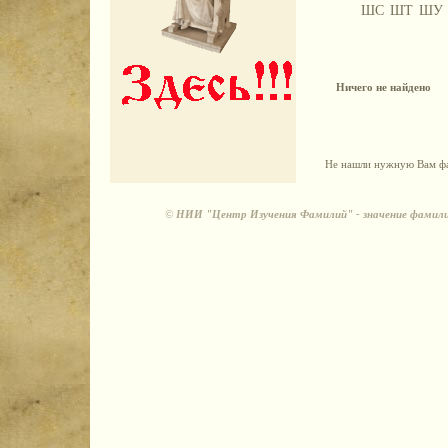
ШС
ШТ
ШУ
Ничего не найдено
Не нашли нужную Вам фа
©
НИИ "Центр Изучения Фамилий" - значение фамили