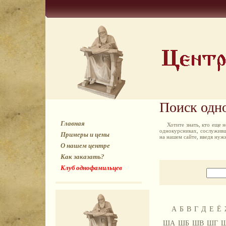
Поиск одн
Главная
Хотите знать, кто еще
однокурсниках, сослуживц
Примеры и цены
на нашем сайте, введя ну
О нашем центре
Как заказать?
Клуб однофамильцев
А
Б
В
Г
Д
Е
Ё
ША
ШБ
ШВ
ШГ