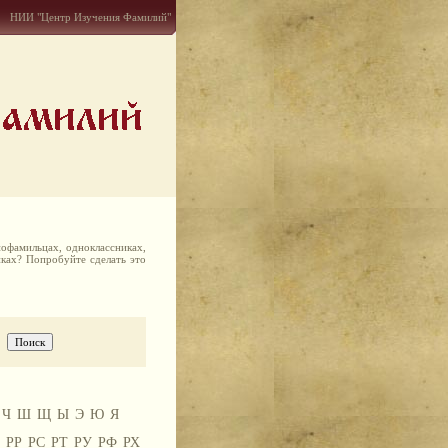
НИИ "Центр Изучения Фамилий"
офамильцах, одноклассниках,
иках? Попробуйте сделать это
Ч
Ш
Щ
Ы
Э
Ю
Я
РР
РС
РТ
РУ
РФ
РХ