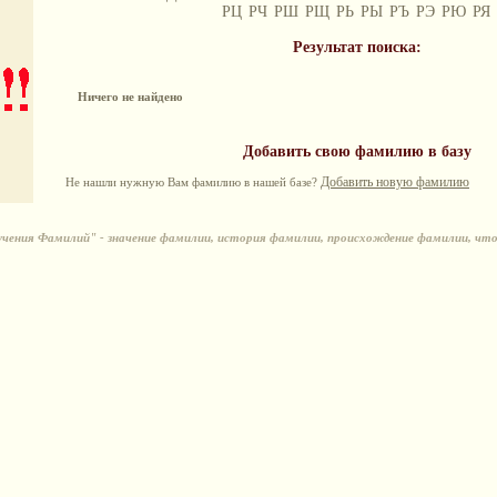
РЦ
РЧ
РШ
РЩ
РЬ
РЫ
РЪ
РЭ
РЮ
РЯ
Результат поиска:
Ничего не найдено
Добавить свою фамилию в базу
Добавить новую фамилию
Не нашли нужную Вам фамилию в нашей базе?
ения Фамилий" - значение фамилии, история фамилии, происхождение фамилии, чт