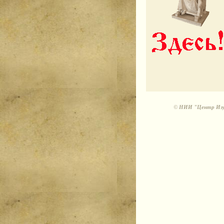
©
НИИ "Центр Изуч