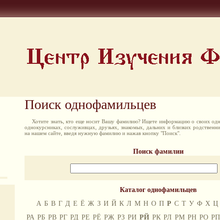
Поиск однофамильцев
Хотите знать, кто еще носит Вашу фамилию? Ищете информацию о своих одн
однокурсниках, сослуживцах, друзьях, знакомых, дальних и близких родственн
на нашем сайте, введя нужную фамилию и нажав кнопку "Поиск".
Поиск фамилии
Каталог однофамильцев
А
Б
В
Г
Д
Е
Ё
Ж
З
И
Й
К
Л
М
Н
О
П
Р
С
Т
У
Ф
Х
Ц
РА
РБ
РВ
РГ
РД
РЕ
РЁ
РЖ
РЗ
РИ
РЙ
РК
РЛ
РМ
РН
РО
РП