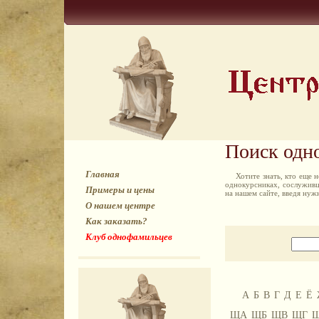
Поиск одн
Главная
Хотите знать, кто еще
однокурсниках, сослуживц
Примеры и цены
на нашем сайте, введя ну
О нашем центре
Как заказать?
Клуб однофамильцев
А
Б
В
Г
Д
Е
Ё
ЩА
ЩБ
ЩВ
ЩГ