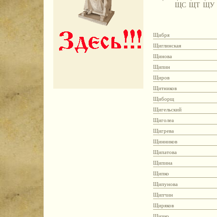
ЩС
ЩТ
ЩУ
Щибря
Щиглинская
Щинова
Щипин
Щиров
Щитников
Щиборщ
Щигельский
Щиголеа
Щигрева
Щинников
Щипатова
Щипина
Щипко
Щипунова
Щипчин
Щиряков
Щичко