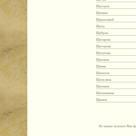
Щигорев
Щипков
Щиржецкий
Щитц
Щибрик
Щигарева
Щигорева
Щигреева
Щиклина
Щимко
Щипатов
Щипулина
Щитиков
Щитнинкова
Щишов
Не нашли нужную Вам фа