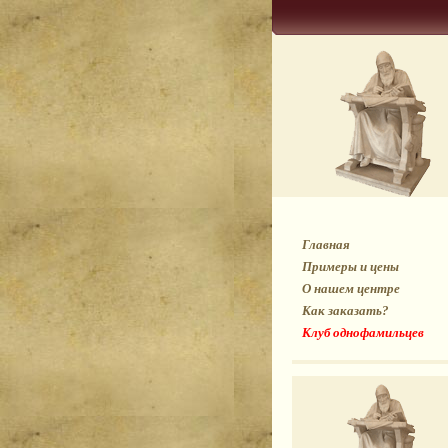
Главная
Примеры и цены
О нашем центре
Как заказать?
Клуб однофамильцев