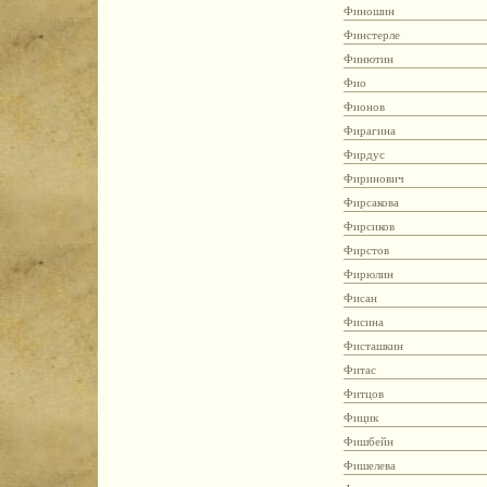
Финошин
Финстерле
Финютин
Фио
Фионов
Фирагина
Фирдус
Фиринович
Фирсакова
Фирсиков
Фирстов
Фирюлин
Фисан
Фисина
Фисташкин
Фитас
Фитцов
Фицик
Фишбейн
Фишелева