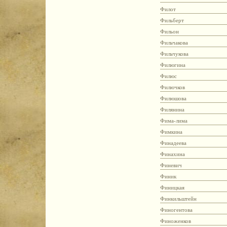
Филот
Фильберт
Фильон
Фильчакова
Фильчукова
Филюгина
Филюс
Филючков
Филюшова
Филянина
Фима-лима
Фимкина
Финадеева
Финахина
Финевич
Финик
Финицкая
Финкильштейн
Финогентова
Финоженков