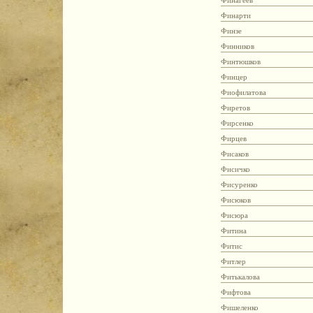
Финагеев
Финарти
Финзе
Финников
Финтюшков
Финцер
Фиофилатова
Фиретов
Фирсенко
Фирцев
Фисаков
Фисичко
Фисуренко
Фисюков
Фисюра
Фитина
Фитис
Фитлер
Фитькалова
Фифтова
Фишеленко