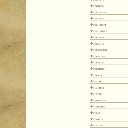
Филитова
Филичкина
Филоненко
Филонович
Филончиков
Фильгаков
Филькина
Фильковская
Фильчигин
Фильшина
Филюшкин
Филяков
Фимман
Финагина
Фингель
Финогенов
Финошина
Финько
Фиронов
Фирсина