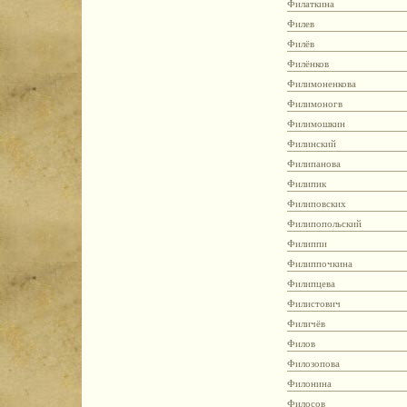
Филаткина
Филев
Филёв
Филёнков
Филимоненкова
Филимоногв
Филимошкин
Филинский
Филипанова
Филипик
Филиповских
Филипопольский
Филиппи
Филиппочкина
Филипцева
Филистович
Филичёв
Филов
Филозопова
Филонина
Филосов