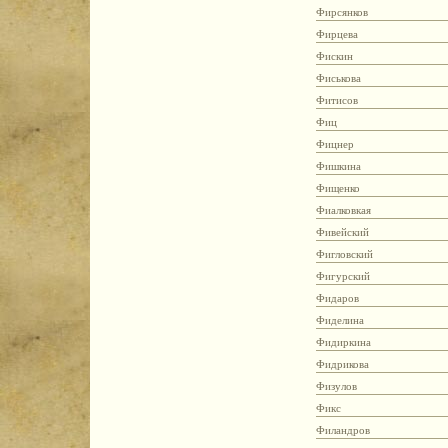
Фирсянков
Фирцева
Фискин
Фиськова
Фитисов
Фиц
Фицнер
Фишкина
Фищенко
Фиалковкая
Фивейский
Фигловский
Фигурский
Фидаров
Фиделина
Фидиркина
Фидрикова
Физулов
Фикс
Филандров