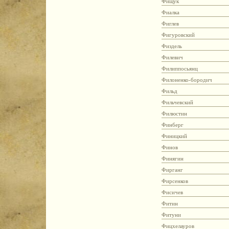
Фищук
Фиалка
Фиглев
Фигуровский
Физдель
Филевич
Филиппосьянц
Филоненко-бородич
Фильд
Фильчевский
Филюстин
Финберг
Финицкий
Финов
Финягин
Фирганг
Фирсенков
Фисичев
Фитин
Фитуни
Фицхелауров