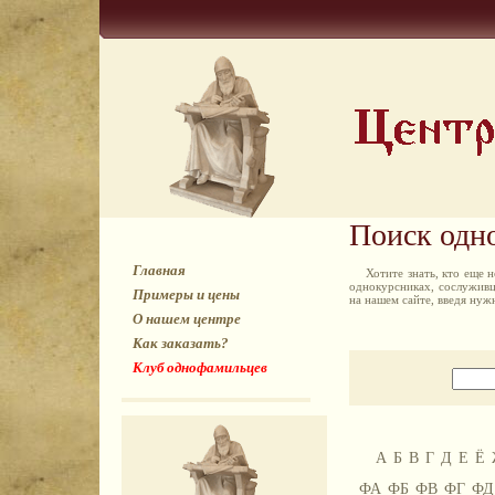
Поиск одн
Главная
Хотите знать, кто еще
однокурсниках, сослуживц
Примеры и цены
на нашем сайте, введя ну
О нашем центре
Как заказать?
Клуб однофамильцев
А
Б
В
Г
Д
Е
Ё
ФА
ФБ
ФВ
ФГ
ФД