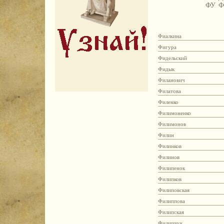
ФУ
Ф
Фиалкина
Фигура
Фидельский
Фидык
Филанович
Филатова
Филенко
Филимоненко
Филимонов
Филин
Филинков
Филинов
Филипенок
Филипков
Филиповская
Филиппова
Филипская
Филипчук