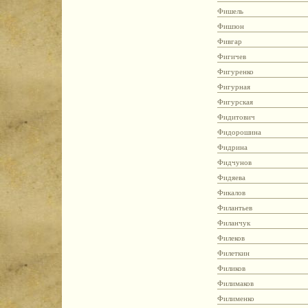
Фишель
Фишзон
Фивгар
Фигичев
Фигуренко
Фигурная
Фигурская
Фидитович
Фидорошина
Фидрина
Фидчунов
Фидяева
Фикалов
Филантьев
Филанчук
Филеков
Филеткин
Филиков
Филимаков
Филименко