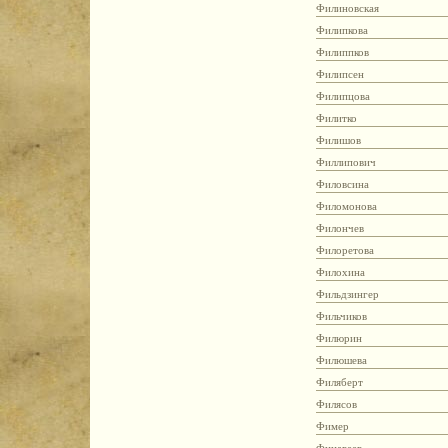
Филиновская
Филипкова
Филиппков
Филипсен
Филипцова
Филитко
Филишов
Филлипович
Филовсина
Филомонова
Филончев
Филоретова
Филохина
Фильдзингер
Фильчиков
Филюрин
Филюшева
Филяберт
Филясов
Фимер