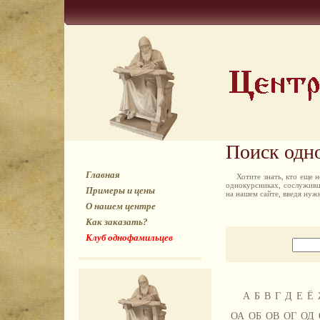
Поиск одн
Главная
Хотите знать, кто еще
однокурсниках, сослуживц
Примеры и цены
на нашем сайте, введя ну
О нашем центре
Как заказать?
Клуб однофамильцев
А
Б
В
Г
Д
Е
Ё
ОА
ОБ
ОВ
ОГ
ОД