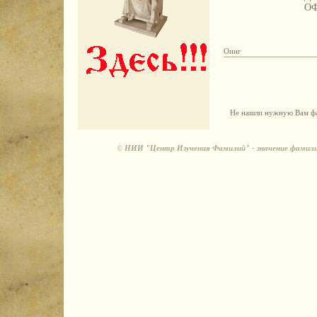
О
Оинг
Не нашли нужную Вам фа
©
НИИ "Центр Изучения Фамилий" - значение фамили