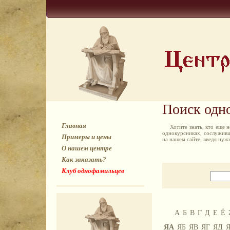
Поиск одн
Главная
Хотите знать, кто еще
однокурсниках, сослуживц
Примеры и цены
на нашем сайте, введя ну
О нашем центре
Как заказать?
Клуб однофамильцев
А
Б
В
Г
Д
Е
Ё
ЯА
ЯБ
ЯВ
ЯГ
ЯД