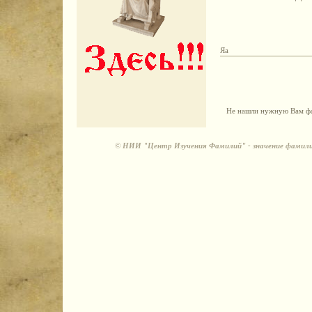
Яа
Не нашли нужную Вам фа
©
НИИ "Центр Изучения Фамилий" - значение фамили