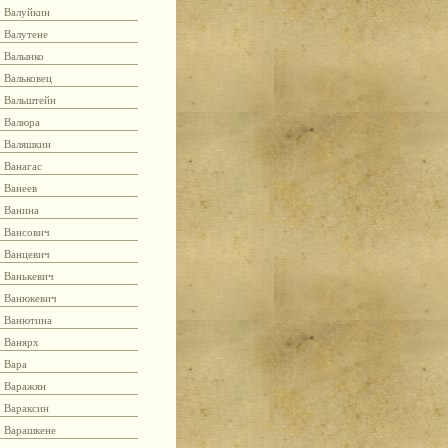
Валуйкин
Валутене
Валынко
Вальковец
Вальштейн
Валюра
Валяшкин
Ванагас
Ванеев
Ванина
Вансович
Ванцевич
Ванькевич
Ванюкевич
Ванютина
Ванярх
Вара
Варажян
Вараксин
Варашкене