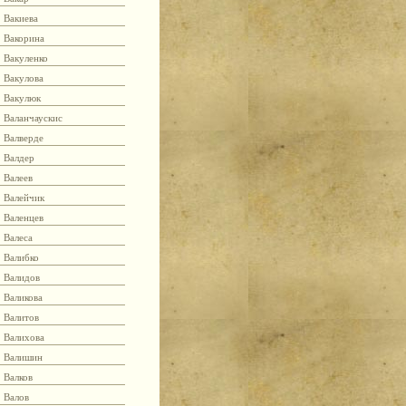
Вакиева
Вакорина
Вакуленко
Вакулова
Вакулюк
Валанчаускис
Валверде
Валдер
Валеев
Валейчик
Валенцев
Валеса
Валибко
Валидов
Валикова
Валитов
Валихова
Валишин
Валков
Валов