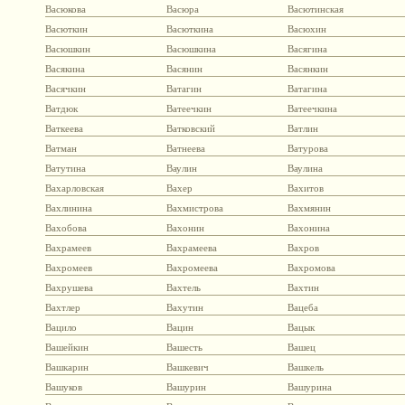
Васюкова
Васюра
Васютинская
Васюткин
Васюткина
Васюхин
Васюшкин
Васюшкина
Васягина
Васякина
Васянин
Васянкин
Васячкин
Ватагин
Ватагина
Ватдюк
Ватеечкин
Ватеечкина
Ваткеева
Ватковский
Ватлин
Ватман
Ватнеева
Ватурова
Ватутина
Ваулин
Ваулина
Вахарловская
Вахер
Вахитов
Вахлинина
Вахмистрова
Вахмянин
Вахобова
Вахонин
Вахонина
Вахрамеев
Вахрамеева
Вахров
Вахромеев
Вахромеева
Вахромова
Вахрушева
Вахтель
Вахтин
Вахтлер
Вахутин
Вацеба
Вацило
Вацин
Вацык
Вашейкин
Вашесть
Вашец
Вашкарин
Вашкевич
Вашкель
Вашуков
Вашурин
Вашурина