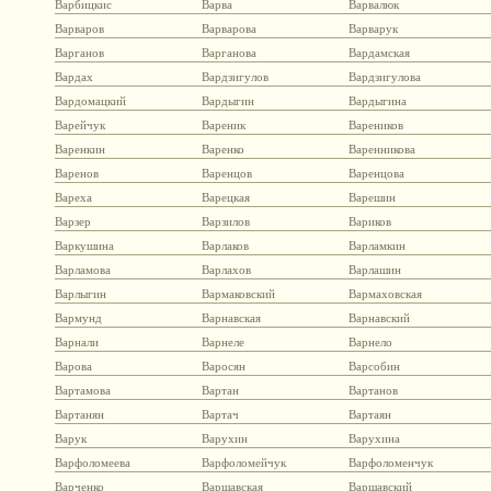
Варбицкис
Варва
Варвалюк
Варваров
Варварова
Варварук
Варганов
Варганова
Вардамская
Вардах
Вардзигулов
Вардзигулова
Вардомацкий
Вардыгин
Вардыгина
Варейчук
Вареник
Вареников
Варенкин
Варенко
Варенникова
Варенов
Варенцов
Варенцова
Вареха
Варецкая
Варешин
Варзер
Варзилов
Вариков
Варкушина
Варлаков
Варламкин
Варламова
Варлахов
Варлашин
Варлыгин
Вармаковский
Вармаховская
Вармунд
Варнавская
Варнавский
Варнали
Варнеле
Варнело
Варова
Варосян
Варсобин
Вартамова
Вартан
Вартанов
Вартанян
Вартач
Вартаян
Варук
Варухин
Варухина
Варфоломеева
Варфоломейчук
Варфоломенчук
Варченко
Варшавская
Варшавский