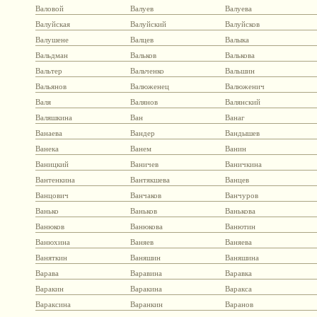
Валовой
Валуев
Валуева
Валуйская
Валуйский
Валуйсков
Валушене
Валцев
Валыка
Вальдман
Вальков
Валькова
Вальтер
Вальченко
Вальшин
Вальянов
Валюженец
Валюженич
Валя
Валянов
Валянский
Валяшкина
Ван
Ванаг
Ванаева
Вандер
Вандышев
Ванека
Ванем
Ванин
Ваницкий
Ваничев
Ваничкина
Вантенкина
Вантякшева
Ванцев
Ванцович
Ванчаков
Ванчуров
Ванько
Ваньков
Ванькова
Ванюков
Ванюкова
Ванютин
Ванюхина
Ваняев
Ваняева
Ваняткин
Ваняшин
Ваняшина
Варава
Варавина
Варавка
Варакин
Варакина
Варакса
Вараксина
Варанкин
Варанов