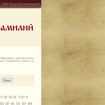
НИИ "Центр Изучения Фамилий"
офамильцах, одноклассниках,
иках? Попробуйте сделать это
Ч
Ш
Щ
Ы
Э
Ю
Я
ВП
ВР
ВС
ВТ
ВУ
ВФ