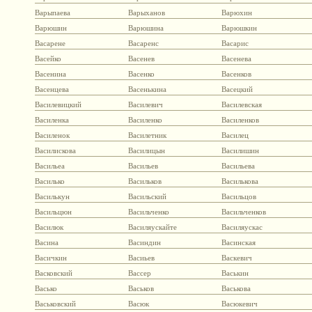
Варыпаева
Варыханов
Варюхин
Варюшин
Варюшина
Варюшкин
Васарене
Васаренс
Васарис
Васейко
Васенев
Васенева
Васенина
Васенко
Васенков
Васенцева
Васенькина
Васецкий
Василевицкий
Василевич
Василевская
Василенка
Василенко
Василенков
Василенок
Василетник
Василец
Василискова
Василицын
Василишин
Васильеа
Васильев
Васильева
Василько
Васильков
Василькова
Василькун
Васильский
Васильцов
Васильцюн
Васильченко
Васильченков
Василюк
Василяускайте
Василяускас
Васина
Васиндин
Васинская
Васичкин
Васиьев
Васкевич
Васковский
Вассер
Васькин
Васько
Васьков
Васькова
Васьковский
Васюк
Васюкевич