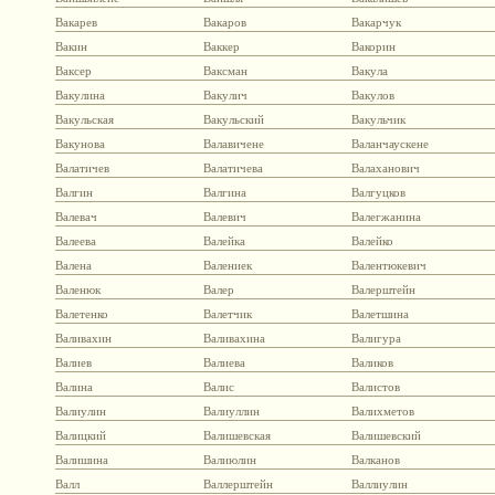
Вакарев
Вакаров
Вакарчук
Вакин
Ваккер
Вакорин
Ваксер
Ваксман
Вакула
Вакулина
Вакулич
Вакулов
Вакульская
Вакульский
Вакульчик
Вакунова
Валавичене
Валанчаускене
Валатичев
Валатичева
Валаханович
Валгин
Валгина
Валгуцков
Валевач
Валевич
Валегжанина
Валеева
Валейка
Валейко
Валена
Валениек
Валентюкевич
Валенюк
Валер
Валерштейн
Валетенко
Валетчик
Валетшина
Валивахин
Валивахина
Валигура
Валиев
Валиева
Валиков
Валина
Валис
Валистов
Валиулин
Валиуллин
Валихметов
Валицкий
Валишевская
Валишевский
Валишина
Валиюлин
Валканов
Валл
Валлерштейн
Валлиулин