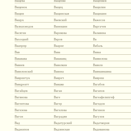
Ващева
Ващенко
Ващенков
Ващенок
Ващец
Ващилин
Ващин
Ващинская
Ващишин
Ващук
Ваевский
Важесов
Валиахмедов
Ванюшин
Варгачев
Васягин
Варикова
Валавина
Вахоцкий
Варов
Ва
Ваапрпр
Ваарие
Вабаль
Вав
Вава
Ваваа
Вававава
Вавававц
Ваввилова
Вавиев
Вавилкин
Вавило
Вавилонский
Вавина
Вавмавмавма
Вавринчук
Ваврич
Вавриш
Вавцреатт
Вавшко
Вагабов
Вагайцев
Ваган
Вагапов
Вагвнова
Ваге
Вагеафелипгеф
Вагентова
Вагер
Вагидов
Вагизова
Вагилова
Вагинов
Вагон
Ваградян
Вагузов
Вад
Вадатурский
Вадачкория
Ваджипов
Вадзинская
Вадиванова