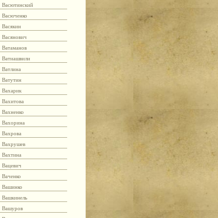
Васютинский
Васюченко
Васякин
Васянович
Ватаманов
Ватиашвили
Ватлина
Ватутин
Вахарик
Вахитова
Вахненко
Вахорина
Вахрова
Вахрушев
Вахтина
Вацевич
Ваченко
Вашинко
Вашкинель
Вашуров