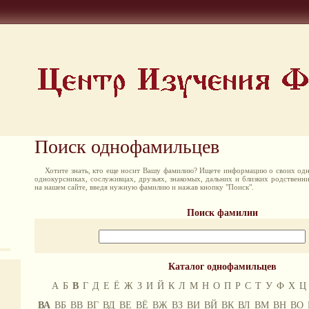
Поиск однофамильцев
Хотите знать, кто еще носит Вашу фамилию? Ищете информацию о своих одн
однокурсниках, сослуживцах, друзьях, знакомых, дальних и близких родственн
на нашем сайте, введя нужную фамилию и нажав кнопку "Поиск".
Поиск фамилии
Каталог однофамильцев
А
Б
В
Г
Д
Е
Ё
Ж
З
И
Й
К
Л
М
Н
О
П
Р
С
Т
У
Ф
Х
Ц
ВА
ВБ
ВВ
ВГ
ВД
ВЕ
ВЁ
ВЖ
ВЗ
ВИ
ВЙ
ВК
ВЛ
ВМ
ВН
ВО