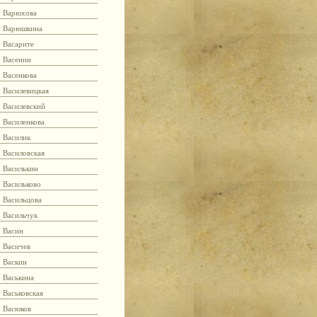
Варюхова
Варюшкина
Васарите
Васенин
Васенкова
Василевицкая
Василевский
Василенкова
Василик
Василовская
Василькин
Васильково
Васильцова
Васильчук
Васин
Васичев
Васкин
Васькина
Васьковская
Васюков