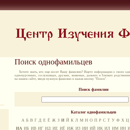
Поиск однофамильцев
Хотите знать, кто еще носит Вашу фамилию? Ищете информацию о своих одн
однокурсниках, сослуживцах, друзьях, знакомых, дальних и близких родственн
на нашем сайте, введя нужную фамилию и нажав кнопку "Поиск".
Поиск фамилии
Каталог однофамильцев
А
Б
В
Г
Д
Е
Ё
Ж
З
И
Й
К
Л
М
Н
О
П
Р
С
Т
У
Ф
Х
Ц
ИА
ИБ
ИВ
ИГ
ИД
ИЕ
ИЁ
ИЖ
ИЗ
ИИ
ИЙ
ИК
ИЛ
ИМ
ИН