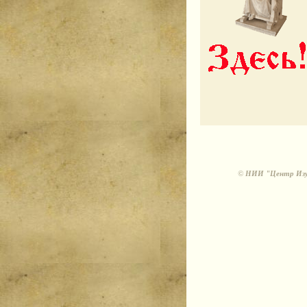
©
НИИ "Центр Изуч