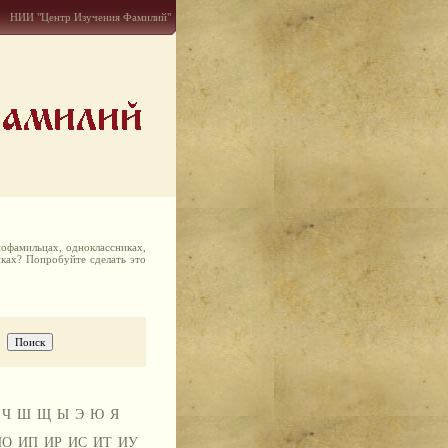
НИИ "Центр Изучения Фамилий"
офамильцах, одноклассниках,
иках? Попробуйте сделать это
Ч
Ш
Щ
Ы
Э
Ю
Я
ИО
ИП
ИР
ИС
ИТ
ИУ