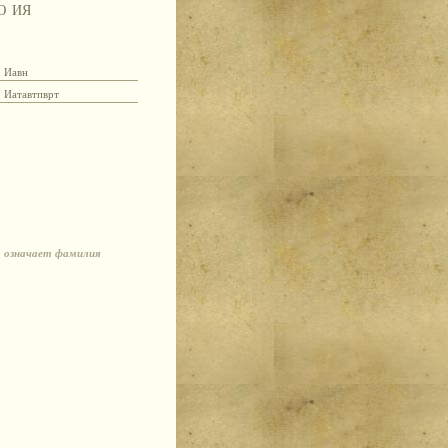
Ю
ИЯ
Иавн
Иатавтпврт
о означает фамилия