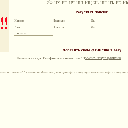
ИФ
ИХ
ИЦ
ИЧ
ИШ
ИЩ
ИЬ
ИЫ
ИЪ
ИЭ
И
Результат поиска:
Ианова
Иахинян
Иа
Иам
Иантсева
Иат
Иашвили
Добавить свою фамилию в базу
Добавить новую фамилию
Не нашли нужную Вам фамилию в нашей базе?
ения Фамилий" - значение фамилии, история фамилии, происхождение фамилии, чт